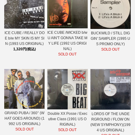
ICE CUBE /WICKED b/w
ICE CUBE / REALLY DO
BUCKWILD / STILL DIG
U AIN'T GONNA TAKE M
E b/w MY SKIN IS MY SI
GIN' SAMPLER (1995 U
Y LIFE (1992 US ORIGI
N (1993 US ORIGINAL)
S PROMO ONLY)
NAL)
1,320円(税込)
SOLD OUT
SOLD OUT
GRAND PUBA / 360° (W
Double XX Posse / Exec
LORDS OF THE UNDE
HAT GOES AROUND) (1
utive Class (1991 US O
RGROUND / FLOW ON
992 US ORIGINAL)
RIGINAL)
(NEW SYMPHONY)(199
SOLD OUT
SOLD OUT
4 US ORIGINAL)