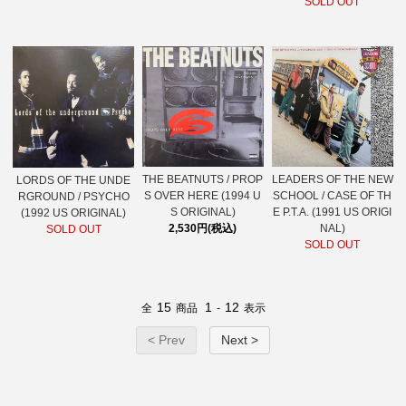
SOLD OUT
THE BEATNUTS / PROP
LEADERS OF THE NEW
LORDS OF THE UNDE
S OVER HERE (1994 U
SCHOOL / CASE OF TH
RGROUND / PSYCHO
S ORIGINAL)
E P.T.A. (1991 US ORIGI
(1992 US ORIGINAL)
2,530円(税込)
NAL)
SOLD OUT
SOLD OUT
15
1
12
全
商品
-
表示
< Prev
Next >