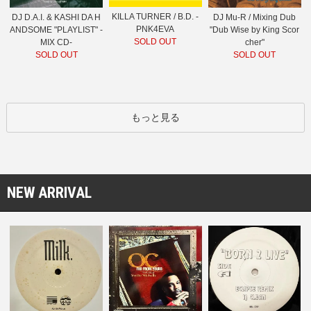
KILLA TURNER / B.D. -
DJ D.A.I. & KASHI DA H
DJ Mu-R / Mixing Dub
PNK4EVA
ANDSOME "PLAYLIST" -
"Dub Wise by King Scor
SOLD OUT
MIX CD-
cher"
SOLD OUT
SOLD OUT
もっと見る
NEW ARRIVAL