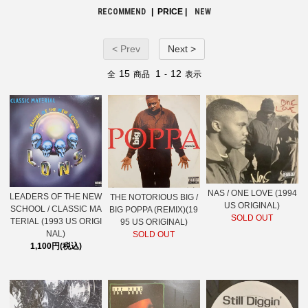
RECOMMEND
| PRICE |
NEW
< Prev
Next >
15
1
12
全
商品
-
表示
NAS / ONE LOVE (1994
LEADERS OF THE NEW
THE NOTORIOUS BIG /
US ORIGINAL)
SCHOOL / CLASSIC MA
BIG POPPA (REMIX)(19
SOLD OUT
TERIAL (1993 US ORIGI
95 US ORIGINAL)
NAL)
SOLD OUT
1,100円(税込)