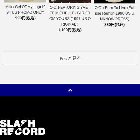
Milk / Get Off My Log(19
O.C. FEATURING YVET
O.C. / Born To Live (Ecli
94 US PROMO ONLY)
TE MICHELLE / FAR FR
pse Remix)(1996 US U
990円(税込)
OM YOURS (1997 US O
NKNOW PRESS)
RIGINAL )
880円(税込)
1,100円(税込)
もっと見る