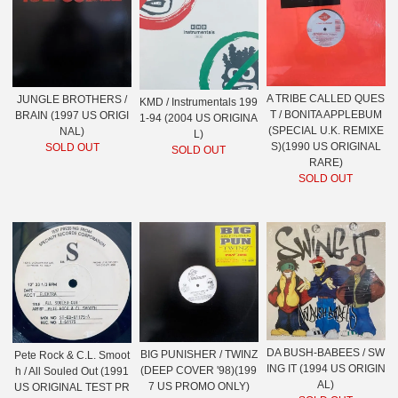
A TRIBE CALLED QUES
JUNGLE BROTHERS /
KMD / Instrumentals 199
T / BONITA APPLEBUM
BRAIN (1997 US ORIGI
1-94 (2004 US ORIGINA
(SPECIAL U.K. REMIXE
NAL)
L)
S)(1990 US ORIGINAL
SOLD OUT
SOLD OUT
RARE)
SOLD OUT
DA BUSH-BABEES / SW
BIG PUNISHER / TWINZ
Pete Rock & C.L. Smoot
ING IT (1994 US ORIGIN
(DEEP COVER '98)(199
h / All Souled Out (1991
AL)
7 US PROMO ONLY)
US ORIGINAL TEST PR