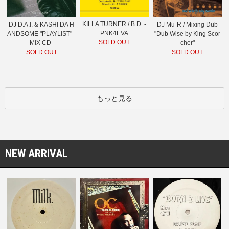
KILLA TURNER / B.D. -
DJ D.A.I. & KASHI DA H
DJ Mu-R / Mixing Dub
PNK4EVA
ANDSOME "PLAYLIST" -
"Dub Wise by King Scor
SOLD OUT
MIX CD-
cher"
SOLD OUT
SOLD OUT
もっと見る
NEW ARRIVAL