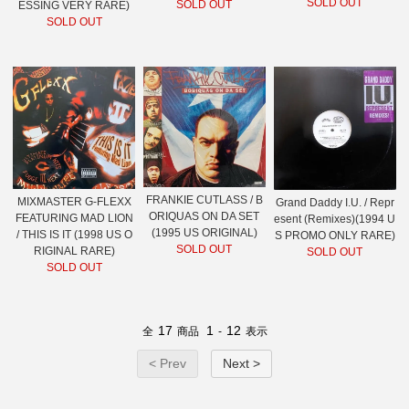
SOLD OUT
SOLD OUT
ESSING VERY RARE)
SOLD OUT
FRANKIE CUTLASS / B
MIXMASTER G-FLEXX
Grand Daddy I.U. / Repr
ORIQUAS ON DA SET
FEATURING MAD LION
esent (Remixes)(1994 U
(1995 US ORIGINAL)
/ THIS IS IT (1998 US O
S PROMO ONLY RARE)
SOLD OUT
RIGINAL RARE)
SOLD OUT
SOLD OUT
17
1
12
全
商品
-
表示
< Prev
Next >