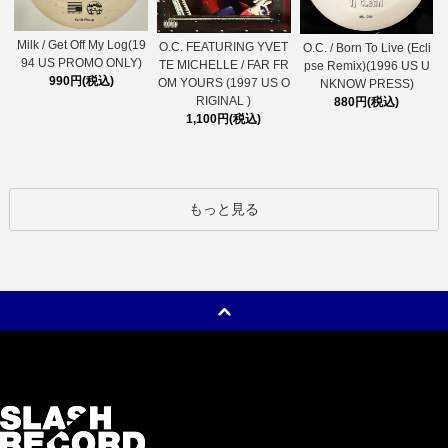
Milk / Get Off My Log(19
O.C. FEATURING YVET
O.C. / Born To Live (Ecli
94 US PROMO ONLY)
TE MICHELLE / FAR FR
pse Remix)(1996 US U
990円(税込)
OM YOURS (1997 US O
NKNOW PRESS)
RIGINAL )
880円(税込)
1,100円(税込)
もっと見る