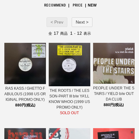
RECOMMEND
|
PRICE
| NEW
< Prev
Next >
17
1
12
全
商品
-
表示
PEOPLE UNDER THE S
RAS KASS / GHETTO F
THE ROOTS / THE LES
TAIRS / YIELD b/w OUT
ABULOUS (1998 US OR
SON-PART III b/w YA'LL
DA CLUB
IGINAL PROMO ONLY)
KNOW WHOO (1999 US
880円(税込)
880円(税込)
PROMO ONLY)
SOLD OUT