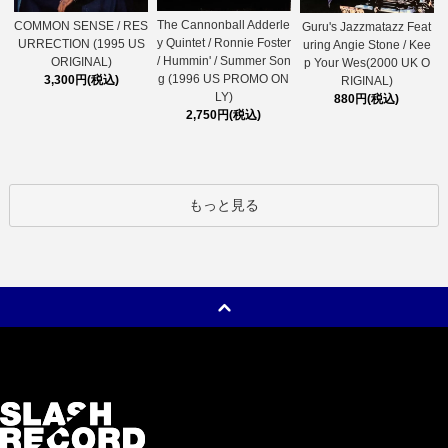
The Cannonball Adderle
COMMON SENSE / RES
Guru's Jazzmatazz Feat
y Quintet / Ronnie Foster
URRECTION (1995 US
uring Angie Stone / Kee
/ Hummin' / Summer Son
ORIGINAL)
p Your Wes(2000 UK O
g (1996 US PROMO ON
3,300円(税込)
RIGINAL)
LY)
880円(税込)
2,750円(税込)
もっと見る