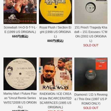
Royal Flush / Section Ei
151 Proof / Tragedy Kha
Screwball / H-O-S-T-Y-L-
ght (1998 US ORIGINA
dafi – 151 Excuses / C'M
E (1999 US ORIGINAL)
L)
ON (2002 US ORIGINA
660円(税込)
880円(税込)
L)
SOLD OUT
Marley Marl / Future Flav
RAEKWON / ICE CREA
Diamond / J.D.'s Reveng
as "Uncut Remix Series
M b/w INCARCERATED
e / This One (1997 US P
Vol'01"(2008 US ORIGIN
SCARFACES (1995 US
ROMO ONLY)
AL)
ORIGINAL)
SOLD OUT