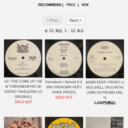
RECOMMEND |
PRICE
|
NEW
< Prev
Next >
21
1
12
全
商品
-
表示
AZ / THE COME UP / NE
Kamakaze / Spread It (1
MOBB DEEP / FRONT LI
W YORK(MEMPHIS SE
996 UNKNOWN VERY
NES (HELL ON EARTH)
SSIONS TAKE)(2006 US
RARE PRESS)
(1996 US PROMO ONL
ORIGINAL)
SOLD OUT
Y)
SOLD OUT
1,430円(税込)