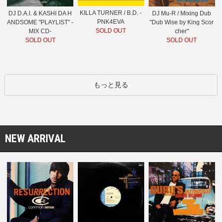
KILLA TURNER / B.D. -
DJ D.A.I. & KASHI DA H
DJ Mu-R / Mixing Dub
PNK4EVA
ANDSOME "PLAYLIST" -
"Dub Wise by King Scor
SOLD OUT
MIX CD-
cher"
SOLD OUT
SOLD OUT
もっと見る
NEW ARRIVAL