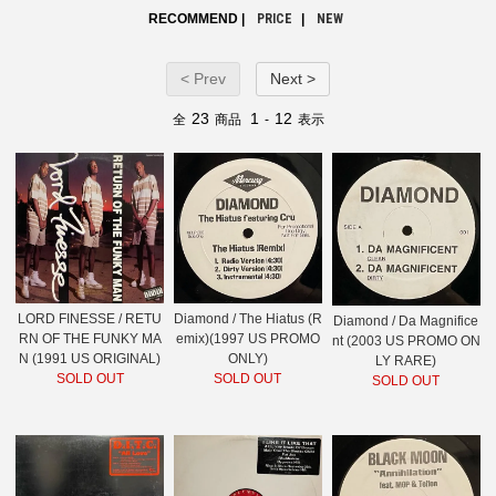
RECOMMEND |
PRICE
|
NEW
< Prev
Next >
23
1
12
全
商品
-
表示
LORD FINESSE / RETU
Diamond / The Hiatus (R
Diamond / Da Magnifice
RN OF THE FUNKY MA
emix)(1997 US PROMO
nt (2003 US PROMO ON
N (1991 US ORIGINAL)
ONLY)
LY RARE)
SOLD OUT
SOLD OUT
SOLD OUT