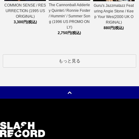
The Cannonball Adderle
COMMON SENSE / RES
Guru's Jazzmatazz Feat
y Quintet / Ronnie Foster
URRECTION (1995 US
uring Angie Stone / Kee
/ Hummin' / Summer Son
ORIGINAL)
p Your Wes(2000 UK O
g (1996 US PROMO ON
3,300円(税込)
RIGINAL)
LY)
880円(税込)
2,750円(税込)
もっと見る