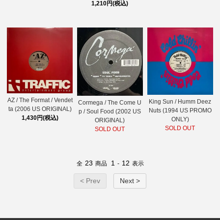
1,210円(税込)
AZ / The Format / Vendet
King Sun / Humm Deez
Cormega / The Come U
ta (2006 US ORIGINAL)
Nuts (1994 US PROMO
p / Soul Food (2002 US
1,430円(税込)
ONLY)
ORIGINAL)
SOLD OUT
SOLD OUT
23
1
12
全
商品
-
表示
< Prev
Next >