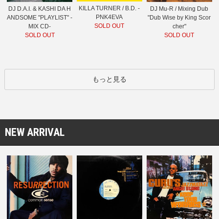
KILLA TURNER / B.D. -
DJ D.A.I. & KASHI DA H
DJ Mu-R / Mixing Dub
PNK4EVA
ANDSOME "PLAYLIST" -
"Dub Wise by King Scor
SOLD OUT
MIX CD-
cher"
SOLD OUT
SOLD OUT
もっと見る
NEW ARRIVAL