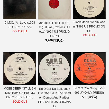
Black Moon / Annihilatio
D.I.T.C. / All Love (1998
Various / I Like It Like Th
n (1999 US PROMO ON
JP ONLY PRESS)
at (Fat Joe , Ctpress Hill
LY)
SOLD OUT
etc..)(1994 US PROMO
SOLD OUT
ONLY)
3,960円(税込)
Ed O.G / Six Song EP (1
MOBB DEEP / STILL SH
Ed O.G & Da Bulldogs /
996 JP ONLY PRESS)
ININ'(1995 US PROMO
Life Of A Kid In The Ghett
770円(税込)
ONLY VERY RARE )
o - Demos And Rarities
SOLD OUT
EP 2 (2008 US ORIGINA
L)