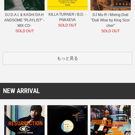
KILLA TURNER / B.D. -
DJ D.A.I. & KASHI DA H
DJ Mu-R / Mixing Dub
PNK4EVA
ANDSOME "PLAYLIST" -
"Dub Wise by King Scor
SOLD OUT
MIX CD-
cher"
SOLD OUT
SOLD OUT
もっと見る
NEW ARRIVAL