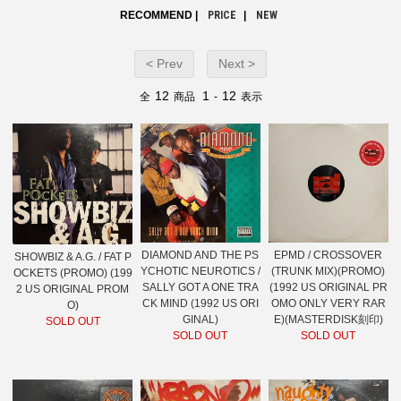
RECOMMEND |
PRICE
|
NEW
< Prev
Next >
12
1
12
全
商品
-
表示
DIAMOND AND THE PS
EPMD / CROSSOVER
SHOWBIZ & A.G. / FAT P
YCHOTIC NEUROTICS /
(TRUNK MIX)(PROMO)
OCKETS (PROMO) (199
SALLY GOT A ONE TRA
(1992 US ORIGINAL PR
2 US ORIGINAL PROM
CK MIND (1992 US ORI
OMO ONLY VERY RAR
O)
GINAL)
E)(MASTERDISK刻印)
SOLD OUT
SOLD OUT
SOLD OUT