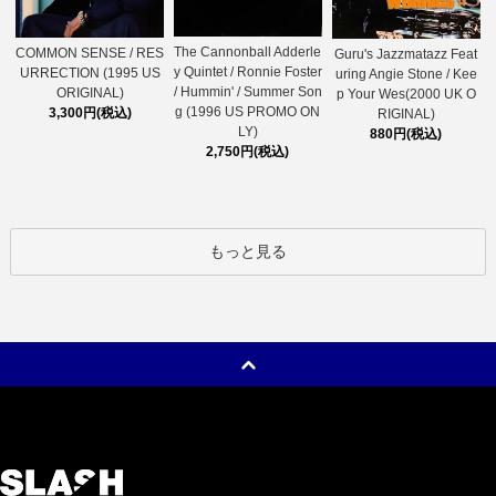
The Cannonball Adderle
COMMON SENSE / RES
Guru's Jazzmatazz Feat
y Quintet / Ronnie Foster
URRECTION (1995 US
uring Angie Stone / Kee
/ Hummin' / Summer Son
ORIGINAL)
p Your Wes(2000 UK O
g (1996 US PROMO ON
3,300円(税込)
RIGINAL)
LY)
880円(税込)
2,750円(税込)
もっと見る