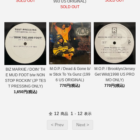
SOLD OUT
SOLD OUT
993 US ORIGINAL)
SOLD OUT
M.O.P. / Dead & Gone b/
M.O.P. / Brooklyn/Jersey
BIZ MARKIE / DOIN' TH
w Stick To Ya Gunz (199
Get Wild(1998 US PRO
E MUD FOOT b/w NON
6 US ORIGINAL)
MO ONLY)
STOP ROCKIN' (JP TES
770円(税込)
770円(税込)
T PRESSING ONLY)
1,650円(税込)
12
1
12
全
商品
-
表示
< Prev
Next >