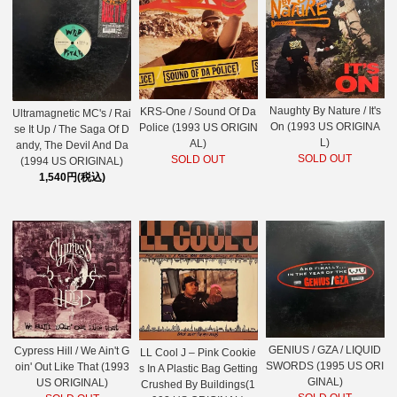
Naughty By Nature / It's
KRS-One / Sound Of Da
Ultramagnetic MC's / Rai
On (1993 US ORIGINA
Police (1993 US ORIGIN
se It Up / The Saga Of D
L)
AL)
andy, The Devil And Da
SOLD OUT
SOLD OUT
(1994 US ORIGINAL)
1,540円(税込)
GENIUS / GZA / LIQUID
Cypress Hill / We Ain't G
LL Cool J – Pink Cookie
SWORDS (1995 US ORI
oin' Out Like That (1993
s In A Plastic Bag Getting
GINAL)
US ORIGINAL)
Crushed By Buildings(1