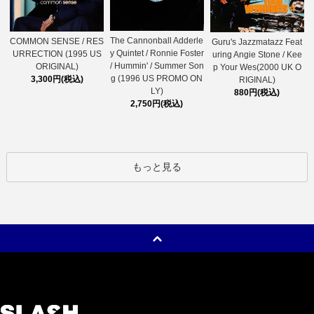
The Cannonball Adderle
COMMON SENSE / RES
Guru's Jazzmatazz Feat
y Quintet / Ronnie Foster
URRECTION (1995 US
uring Angie Stone / Kee
/ Hummin' / Summer Son
ORIGINAL)
p Your Wes(2000 UK O
g (1996 US PROMO ON
3,300円(税込)
RIGINAL)
LY)
880円(税込)
2,750円(税込)
もっと見る