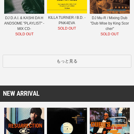
KILLA TURNER / B.D. -
DJ D.A.I. & KASHI DA H
DJ Mu-R / Mixing Dub
PNK4EVA
ANDSOME "PLAYLIST" -
"Dub Wise by King Scor
SOLD OUT
MIX CD-
cher"
SOLD OUT
SOLD OUT
もっと見る
NEW ARRIVAL