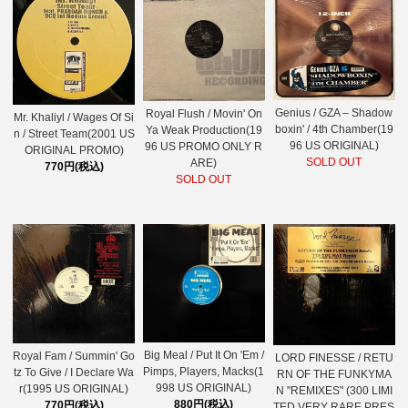
Genius / GZA – Shadow
Royal Flush / Movin' On
Mr. Khaliyl / Wages Of Si
boxin' / 4th Chamber(19
Ya Weak Production(19
n / Street Team(2001 US
96 US ORIGINAL)
96 US PROMO ONLY R
ORIGINAL PROMO)
SOLD OUT
ARE)
770円(税込)
SOLD OUT
Big Meal / Put It On 'Em /
Royal Fam / Summin' Go
LORD FINESSE / RETU
Pimps, Players, Macks(1
tz To Give / I Declare Wa
RN OF THE FUNKYMA
998 US ORIGINAL)
r(1995 US ORIGINAL)
N "REMIXES" (300 LIMI
880円(税込)
770円(税込)
TED VERY RARE PRES