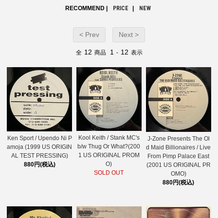
RECOMMEND |
PRICE
|
NEW
< Prev
Next >
12
1
12
全
商品
-
表示
Kool Keith / Stank MC's
Ken Sport / Upendo Ni P
J-Zone Presents The Ol
b/w Thug Or What?(200
amoja (1999 US ORIGIN
d Maid Billionaires / Live
1 US ORIGINAL PROM
AL TEST PRESSING)
From Pimp Palace East
O)
880円(税込)
(2001 US ORIGINAL PR
SOLD OUT
OMO)
880円(税込)