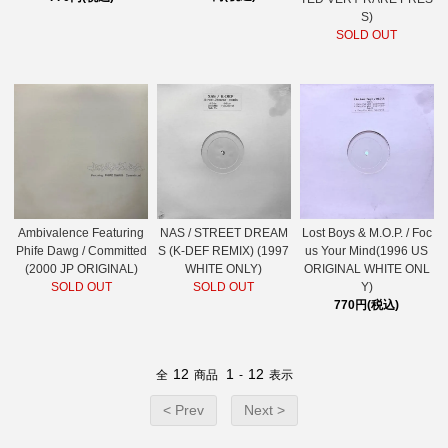
S)
SOLD OUT
Lost Boys & M.O.P. / Foc
Ambivalence Featuring
NAS / STREET DREAM
us Your Mind(1996 US
Phife Dawg / Committed
S (K-DEF REMIX) (1997
ORIGINAL WHITE ONL
(2000 JP ORIGINAL)
WHITE ONLY)
Y)
SOLD OUT
SOLD OUT
770円(税込)
12
1
12
全
商品
-
表示
< Prev
Next >