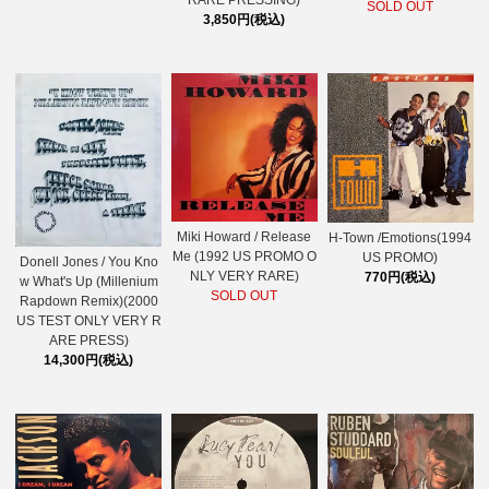
RARE PRESSING)
SOLD OUT
3,850円(税込)
Miki Howard / Release
H-Town /Emotions(1994
Me (1992 US PROMO O
US PROMO)
Donell Jones / You Kno
NLY VERY RARE)
770円(税込)
w What's Up (Millenium
SOLD OUT
Rapdown Remix)(2000
US TEST ONLY VERY R
ARE PRESS)
14,300円(税込)