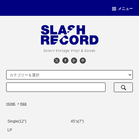
メニュー
Select Vintage Vinyl & Goods
HOME
>
R&B
Single(12”)
45’s(7”)
LP