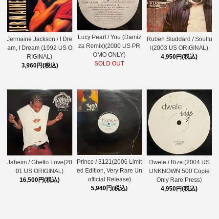
Lucy Pearl / You (Damiz
Ruben Studdard / Soulfu
Jermaine Jackson / I Dre
za Remix)(2000 US PR
l(2003 US ORIGINAL)
am, I Dream (1992 US O
OMO ONLY)
4,950円(税込)
RIGINAL)
SOLD OUT
3,960円(税込)
Prince / 3121(2006 Limit
Dwele / Rize (2004 US
Jaheim / Ghetto Love(20
ed Edition, Very Rare Un
UNKNOWN 500 Copie
01 US ORIGINAL)
official Release)
Only Rare Press)
16,500円(税込)
5,940円(税込)
4,950円(税込)