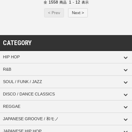
1558
1
12
全
商品
-
表示
< Prev
Next >
CATEGORY
HIP HOP
R&B
SOUL / FUNK / JAZZ
DISCO / DANCE CLASSICS
REGGAE
JAPANESE GROOVE / 和モノ
JAPANESE HIP HOP