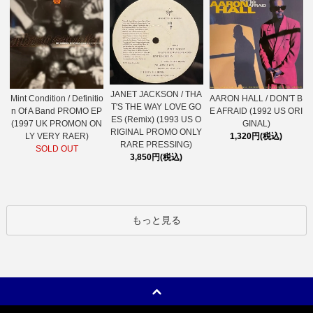
JANET JACKSON / THA
AARON HALL / DON'T B
Mint Condition / Definitio
T'S THE WAY LOVE GO
E AFRAID (1992 US ORI
n Of A Band PROMO EP
ES (Remix) (1993 US O
GINAL)
(1997 UK PROMON ON
RIGINAL PROMO ONLY
1,320円(税込)
LY VERY RAER)
RARE PRESSING)
SOLD OUT
3,850円(税込)
もっと見る