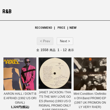
R&B
RECOMMEND
|
PRICE
| NEW
< Prev
Next >
1558
1
12
全
商品
-
表示
JANET JACKSON / THA
AARON HALL / DON'T B
Mint Condition / Definitio
T'S THE WAY LOVE GO
E AFRAID (1992 US ORI
n Of A Band PROMO EP
ES (Remix) (1993 US O
GINAL)
(1997 UK PROMON ON
RIGINAL PROMO ONLY
1,320円(税込)
LY VERY RAER)