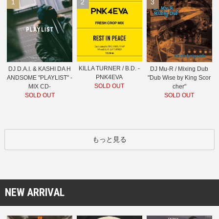
1
2
3
KILLA TURNER / B.D. -
DJ D.A.I. & KASHI DA H
DJ Mu-R / Mixing Dub
PNK4EVA
ANDSOME "PLAYLIST" -
"Dub Wise by King Scor
SOLD OUT
MIX CD-
cher"
SOLD OUT
SOLD OUT
もっと見る
NEW ARRIVAL