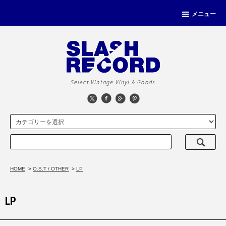
メニュー
Select Vintage Vinyl & Goods
HOME
>
O.S.T / OTHER
>
LP
LP