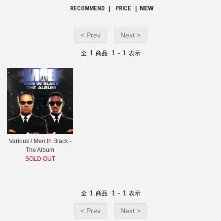
RECOMMEND
|
PRICE
| NEW
< Prev
Next >
1
1
1
全
商品
-
表示
Various / Men In Black -
The Album
SOLD OUT
1
1
1
全
商品
-
表示
< Prev
Next >