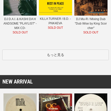
KILLA TURNER / B.D. -
DJ D.A.I. & KASHI DA H
DJ Mu-R / Mixing Dub
PNK4EVA
ANDSOME "PLAYLIST" -
"Dub Wise by King Scor
SOLD OUT
MIX CD-
cher"
SOLD OUT
SOLD OUT
もっと見る
NEW ARRIVAL