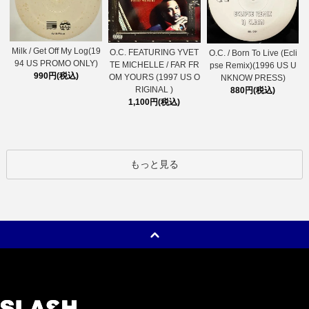
Milk / Get Off My Log(19
O.C. FEATURING YVET
O.C. / Born To Live (Ecli
94 US PROMO ONLY)
TE MICHELLE / FAR FR
pse Remix)(1996 US U
990円(税込)
OM YOURS (1997 US O
NKNOW PRESS)
RIGINAL )
880円(税込)
1,100円(税込)
もっと見る