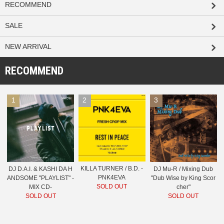
RECOMMEND
SALE
NEW ARRIVAL
RECOMMEND
1
2
3
KILLA TURNER / B.D. -
DJ D.A.I. & KASHI DA H
DJ Mu-R / Mixing Dub
PNK4EVA
ANDSOME "PLAYLIST" -
"Dub Wise by King Scor
SOLD OUT
MIX CD-
cher"
SOLD OUT
SOLD OUT