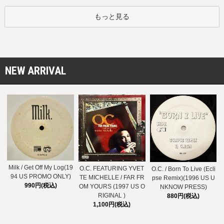
もっと見る
NEW ARRIVAL
Milk / Get Off My Log(19
O.C. FEATURING YVET
O.C. / Born To Live (Ecli
94 US PROMO ONLY)
TE MICHELLE / FAR FR
pse Remix)(1996 US U
990円(税込)
OM YOURS (1997 US O
NKNOW PRESS)
RIGINAL )
880円(税込)
1,100円(税込)