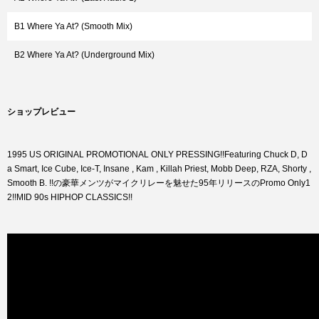
B1 Where Ya At? (Smooth Mix)
B2 Where Ya At? (Underground Mix)
ショップレビュー
1995 US ORIGINAL PROMOTIONAL ONLY PRESSING!!Featuring Chuck D, D
a Smart, Ice Cube, Ice-T, Insane , Kam , Killah Priest, Mobb Deep, RZA, Shorty ,
Smooth B. !!の豪華メンツがマイクリレーを魅せた95年リリースのPromo Only1
2!!MID 90s HIPHOP CLASSICS!!