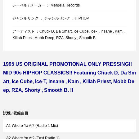
レーベル / メーカー ： Mergela Records
ジャンルリンク ：
ジャンルリンク ：HIPHOP
アーティスト ：Chuck D, Da Smart, Ice Cube, Ice-T, Insane , Kam ,
Killah Priest, Mobb Deep, RZA, Shorty , Smooth B.
1995 US ORIGINAL PROMOTIONAL ONLY PRESSING!!
MID 90s HIPHOP CLASSICS!! Featuring Chuck D, Da Sm
art, Ice Cube, Ice-T, Insane , Kam , Killah Priest, Mobb De
ep, RZA, Shorty , Smooth B. !!
試聴 / 収録曲目
A1 Where Ya At? (Radio 1 Mix)
A2 Where Ya At? (East Radio 1)