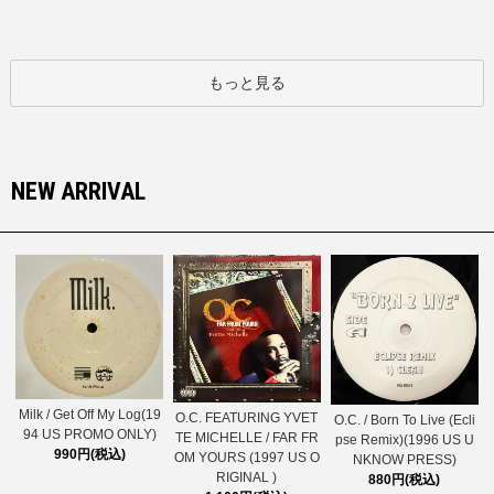
もっと見る
NEW ARRIVAL
Milk / Get Off My Log(19
O.C. FEATURING YVET
O.C. / Born To Live (Ecli
94 US PROMO ONLY)
TE MICHELLE / FAR FR
pse Remix)(1996 US U
990円(税込)
OM YOURS (1997 US O
NKNOW PRESS)
RIGINAL )
880円(税込)