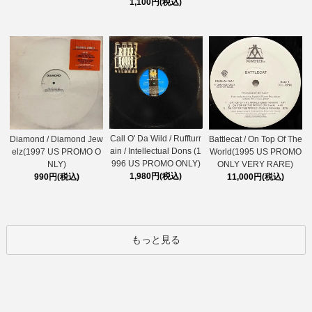
1,100円(税込)
Call O' Da Wild / Ruffturr
Diamond / Diamond Jew
Battlecat / On Top Of The
ain / Intellectual Dons (1
elz(1997 US PROMO O
World(1995 US PROMO
996 US PROMO ONLY)
NLY)
ONLY VERY RARE)
1,980円(税込)
990円(税込)
11,000円(税込)
もっと見る