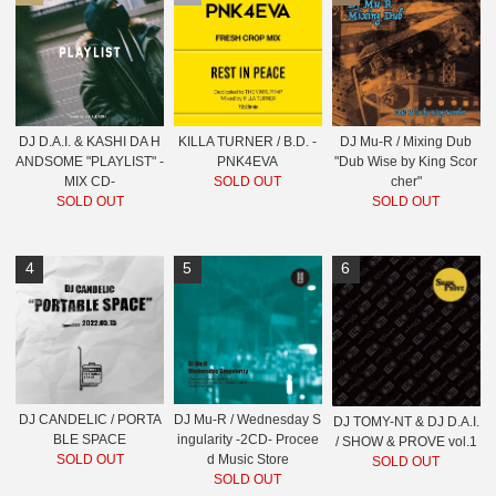
DJ D.A.I. & KASHI DA H
KILLA TURNER / B.D. -
DJ Mu-R / Mixing Dub
ANDSOME "PLAYLIST" -
PNK4EVA
"Dub Wise by King Scor
MIX CD-
SOLD OUT
cher"
SOLD OUT
SOLD OUT
4
5
6
DJ CANDELIC / PORTA
DJ Mu-R / Wednesday S
DJ TOMY-NT & DJ D.A.I.
BLE SPACE
ingularity -2CD- Procee
/ SHOW & PROVE vol.1
SOLD OUT
d Music Store
SOLD OUT
SOLD OUT