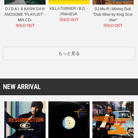
KILLA TURNER / B.D. -
DJ D.A.I. & KASHI DA H
DJ Mu-R / Mixing Dub
PNK4EVA
ANDSOME "PLAYLIST" -
"Dub Wise by King Scor
SOLD OUT
MIX CD-
cher"
SOLD OUT
SOLD OUT
もっと見る
NEW ARRIVAL