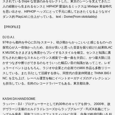
スされている Dope な音源のみをセレクトした。東京のシーンを支えてきた二
人の経験から生まれるセンスと HIPHOP 愛溢れるミックスは Mixtape 黄金時代
を思い出させ、HIPHOP ヘッズにとって手元に残しておきたくなるようなガイ
ダンス的 PlayList に仕上がっている。 text：Dome(From otototabby)
【PROFILE】
DJ D.A.I.
97年から都内を中心にDJをスタート。幼少期からかっこいいと感じるものへの
探究心が人一倍強かったため、自分が良いと思った音楽を掘り続けた結果BLAC
K MUSICをさまざまな角度からプレイするスタイルを確立。センスと知識に裏
打ちされた確かなスキルとバランス感覚で一曲一曲を大切に、かつ最大限に活
かすつなぎや擦りができるのもそういった幅広い音の知識があってこそ。レギ
ュラーイベントはもちろん、ラジオや企業との企画でのMIX 作品も多数リリー
スしている。また DJとして活躍する傍ら、同世代の音楽仲間達と THINK BIG I
NC. を立ち上げ、レーベル運営を軸にイベントオーガナイズのディレクション
も担当している。生粋のレコードラバーでもある。東京都出身。
KASHI DA HANDSOME
ラッパー・DJ・プロデューサーとして約30年のキャリアを持つ。 2000年、故
デヴラージ主催のエルドラドレコーズからラップグループ・FLICK名義にてシ
ングルを発表。同年フジロックフェスティバルに出演。 自身はMURO率いる Ki