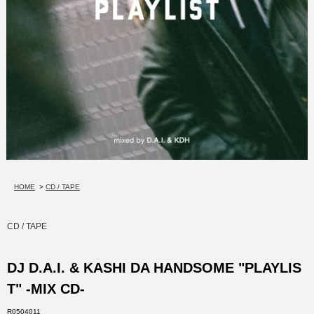
HOME
>
CD / TAPE
CD / TAPE
DJ D.A.I. & KASHI DA HANDSOME "PLAYLIS
T" -MIX CD-
R0504011