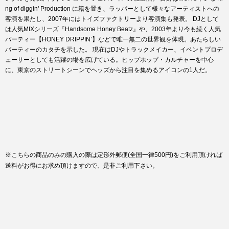
ng of diggin' Production に籍を置き、ラッパーとして様々なアーティストへの
客演を果たし、2007年にはトイズファクトリーより客演集も発表。 DJとして
は人気MIXシリーズ『Handsome Honey Beatz』や、2003年より今も続く人気
パーティー【HONEY DRIPPIN’】などで唯一無二の世界観を体現。あたらしい
パーティーのカタチを示した。 現在はDJやトラックメイカー、イベントプロデ
ューサーとしても活躍の場を広げている。ヒップホップ・カルチャーを中心
に、東京のストリートシーンでヘッズから注目を集めるアイコンの1人だ。
※こちらの商品のみの購入の際は定形外郵便(全国一律500円)をご利用頂ければ
送料がお得にお求め頂けますので、是非ご利用下さい。