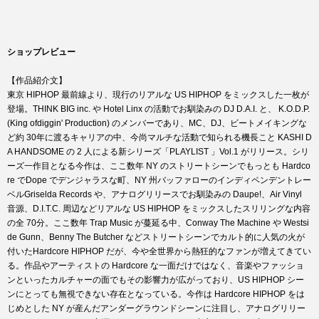
ショップレビュー
【作品紹介文】
東京 HIPHOP 最前線より、現行のリアルな US HIPHOP をミックスした一枚が
登場。THINK BIG inc. や Hotel Linx の活動でお馴染みの DJ D.A.I. と、 K.O.D.P.
(King ofdiggin' Production) のメンバーであり、MC、DJ、ビートメイキングな
ど約 30年に渡るキャリアの中、今尚マルチな活動で知られる機長こと KASHI D
A HANDSOME の 2 人による新シリーズ「PLAYLIST 」Vol.1 がリリース。シリ
ーズ一作目となる今作は、ここ数年 NY のストリートシーンでもっとも Hardco
re でDope でデンジャラスな町、NY 州バッファローのインディペンデントレー
ベルGriselda Records や、アナログリリースでお馴染みの Daupe!、Air Vinyl
音源、D.I.T.C. 周辺などリアルな US HIPHOP をミックスしたスリリングな内容
の全 70分。ここ数年 Trap Music が蔓延る中、Conway The Machine や Westsi
de Gunn、Benny The Butcher などストリートシーンでカルト的に人気の火が
付いたHardcore HIPHOP だが、今や全世界から熱狂的なファンが増えてきてい
る。作品やアーティストの Hardcore な一面だけではなく、音楽やファッショ
ンといったカルチャーの面でもその影響力が広がっており、US HIPHOP シー
ンにとっても無視できない存在となっている。今作は Hardcore HIPHOP をは
じめとした NY が産んだアンダーグラウンドシーンに注目し、アナログリリー