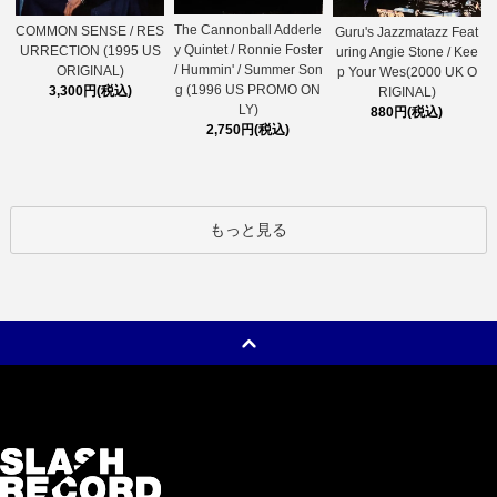
The Cannonball Adderle
COMMON SENSE / RES
Guru's Jazzmatazz Feat
y Quintet / Ronnie Foster
URRECTION (1995 US
uring Angie Stone / Kee
/ Hummin' / Summer Son
ORIGINAL)
p Your Wes(2000 UK O
g (1996 US PROMO ON
3,300円(税込)
RIGINAL)
LY)
880円(税込)
2,750円(税込)
もっと見る