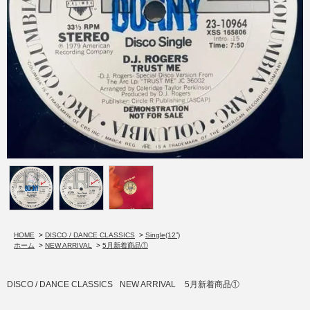
HOME
>
DISCO / DANCE CLASSICS
>
Single(12”)
ホーム
>
NEW ARRIVAL
>
5月新着商品①
DISCO / DANCE CLASSICS
NEW ARRIVAL
5月新着商品①