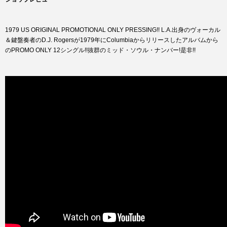
1979 US ORIGINAL PROMOTIONAL ONLY PRESSING!! L.A.出身のヴォーカル
＆鍵盤奏者のD.J. Rogersが1979年にColumbiaからリリースしたアルバムから
のPROMO ONLY 12シングル!!抜群のミッド・ソウル・ナンバー!是非!!