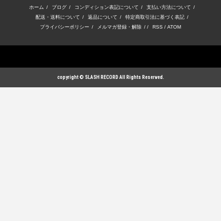
ホーム
/
ブログ
/
コンディション表記について
/
支払い方法について
/
配送・送料について
/
返品について
/
特定商取引法に基づく表記
/
プライバシーポリシー
/
メルマガ登録・解除
/ /
RSS
/
ATOM
copyright © SLASH RECORD All Rights Reserved.