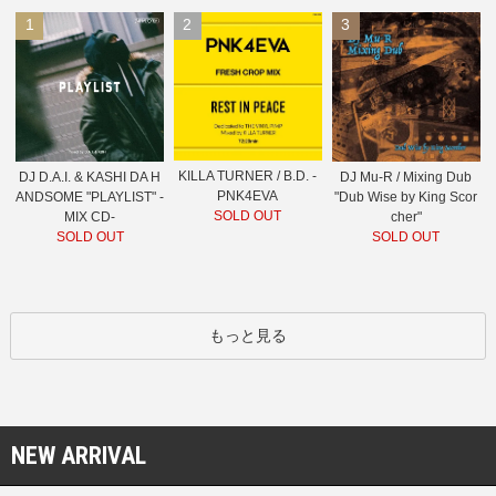
1
2
3
KILLA TURNER / B.D. -
DJ D.A.I. & KASHI DA H
DJ Mu-R / Mixing Dub
PNK4EVA
ANDSOME "PLAYLIST" -
"Dub Wise by King Scor
SOLD OUT
MIX CD-
cher"
SOLD OUT
SOLD OUT
もっと見る
NEW ARRIVAL