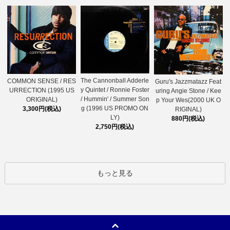
The Cannonball Adderle
COMMON SENSE / RES
Guru's Jazzmatazz Feat
y Quintet / Ronnie Foster
URRECTION (1995 US
uring Angie Stone / Kee
/ Hummin' / Summer Son
ORIGINAL)
p Your Wes(2000 UK O
g (1996 US PROMO ON
3,300円(税込)
RIGINAL)
LY)
880円(税込)
2,750円(税込)
もっと見る