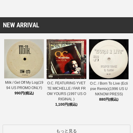
NEW ARRIVAL
Milk / Get Off My Log(19
O.C. FEATURING YVET
O.C. / Born To Live (Ecli
94 US PROMO ONLY)
TE MICHELLE / FAR FR
pse Remix)(1996 US U
990円(税込)
OM YOURS (1997 US O
NKNOW PRESS)
RIGINAL )
880円(税込)
1,100円(税込)
もっと見る