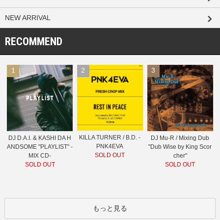
NEW ARRIVAL
RECOMMEND
1
2
3
KILLA TURNER / B.D. -
DJ D.A.I. & KASHI DA H
DJ Mu-R / Mixing Dub
PNK4EVA
ANDSOME "PLAYLIST" -
"Dub Wise by King Scor
SOLD OUT
MIX CD-
cher"
SOLD OUT
SOLD OUT
もっと見る