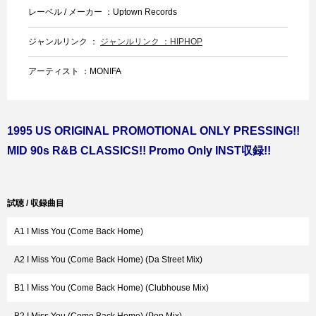
レーベル / メーカー ：Uptown Records
ジャンルリンク ：
ジャンルリンク ：HIPHOP
アーティスト ：MONIFA
1995 US ORIGINAL PROMOTIONAL ONLY PRESSING!!
MID 90s R&B CLASSICS!! Promo Only INST収録!!
試聴 / 収録曲目
A1 I Miss You (Come Back Home)
A2 I Miss You (Come Back Home) (Da Street Mix)
B1 I Miss You (Come Back Home) (Clubhouse Mix)