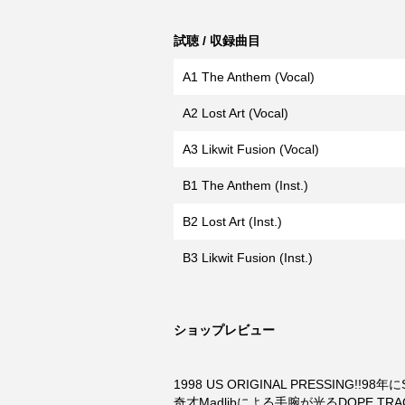
試聴 / 収録曲目
A1 The Anthem (Vocal)
A2 Lost Art (Vocal)
A3 Likwit Fusion (Vocal)
B1 The Anthem (Inst.)
B2 Lost Art (Inst.)
B3 Likwit Fusion (Inst.)
ショップレビュー
1998 US ORIGINAL PRESSING!!
奇才Madlibによる手腕が光るDOPE TRAC