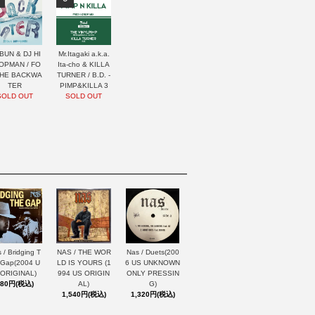
BUN & DJ HI
Mr.Itagaki a.k.a.
OPMAN / FO
Ita-cho & KILLA
THE BACKWA
TURNER / B.D. -
TER
PIMP&KILLA 3
SOLD OUT
SOLD OUT
 / Bridging T
NAS / THE WOR
Nas / Duets(200
 Gap(2004 U
LD IS YOURS (1
6 US UNKNOWN
 ORIGINAL)
994 US ORIGIN
ONLY PRESSIN
880円(税込)
AL)
G)
1,540円(税込)
1,320円(税込)