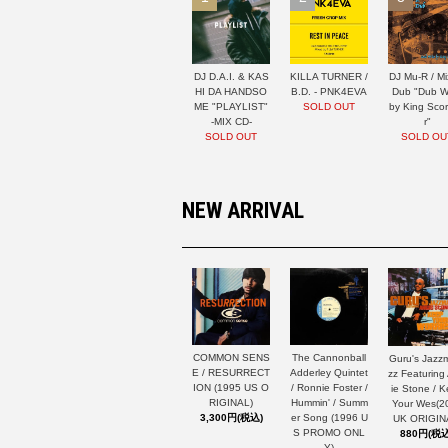
DJ D.A.I. & KAS
KILLA TURNER /
DJ Mu-R / Mi
HI DA HANDSO
B.D. - PNK4EVA
Dub "Dub W
ME "PLAYLIST"
SOLD OUT
by King Sco
-MIX CD-
r"
SOLD OUT
SOLD OU
NEW ARRIVAL
The Cannonball
COMMON SENS
Guru's Jazz
Adderley Quintet
E / RESURRECT
zz Featuring
/ Ronnie Foster /
ION (1995 US O
ie Stone / 
Hummin' / Summ
RIGINAL)
Your Wes(2
er Song (1996 U
3,300円(税込)
UK ORIGIN
S PROMO ONL
880円(税込
Y)