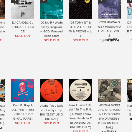
YOSHIKAWA O
xing
DJ CANDELIC /
DJ Mu-R / Wedn
DJ TOMY-NT &
DJ 
G3 / MISSION O
ise
PORTABLE SPA
esday Singularit
DJ D.A.I. / SHO
PH
F PLEASE VOL.
rche
CE
y -2CD- Proceed
W & PROVE vol.
R 
2
SOLD OUT
Music Store
1
1,320円(税込)
T
SOLD OUT
SOLD OUT
Raw Fusion / Ro
HELTAH SKELT
Kool G. Rap &
mata
Nas
Audio Two / Mak
ckin' To The P.M.
AH / OPERATIO
D.J. Polo / Poiso
 Ang
he
e It Funky / Top
(REMIX)/ Throw
N LOCKDOWN
n (1988 US ORI
Keep
S
Billin'(1987 US O
Your Hands In T
b/w DA WIGGY
GINAL RARE)
000
RIGINAL)
he Air(1992 US
(1996 US ORIGI
SOLD OUT
AL)
SOLD OUT
PROMO ONLY)
NAL)
)
SOLD OUT
770円(税込)