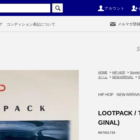
アカウント
メルマガ登
グ
コンディション表記について
S
HOME
>
HIP HOP
>
Single(
ホーム
>
NEW ARRIVAL
>
HIP HOP
NEW ARRIVA
LOOTPACK / 
GINAL)
R07051735