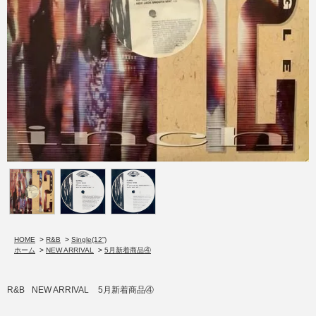
HOME
>
R&B
>
Single(12”)
ホーム
>
NEW ARRIVAL
>
5月新着商品④
R&B
NEW ARRIVAL
5月新着商品④