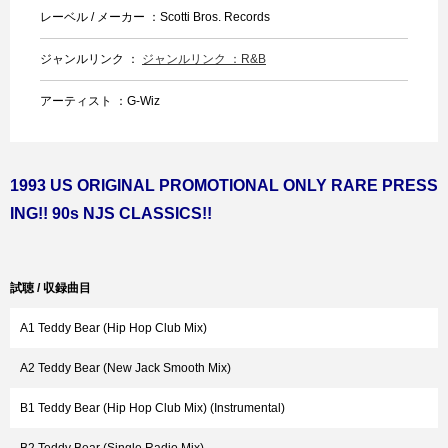
レーベル / メーカー ：Scotti Bros. Records
ジャンルリンク ：
ジャンルリンク ：R&B
アーティスト ：G-Wiz
1993 US ORIGINAL PROMOTIONAL ONLY RARE PRESS
ING!! 90s NJS CLASSICS!!
試聴 / 収録曲目
A1 Teddy Bear (Hip Hop Club Mix)
A2 Teddy Bear (New Jack Smooth Mix)
B1 Teddy Bear (Hip Hop Club Mix) (Instrumental)