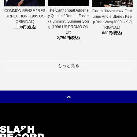
The Cannonball Adderle
COMMON SENSE / RES
Guru's Jazzmatazz Feat
y Quintet / Ronnie Foster
URRECTION (1995 US
uring Angie Stone / Kee
/ Hummin' / Summer Son
ORIGINAL)
p Your Wes(2000 UK O
g (1996 US PROMO ON
3,300円(税込)
RIGINAL)
LY)
880円(税込)
2,750円(税込)
もっと見る