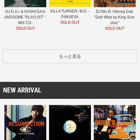
KILLA TURNER / B.D. -
DJ D.A.I. & KASHI DA H
DJ Mu-R / Mixing Dub
PNK4EVA
ANDSOME "PLAYLIST" -
"Dub Wise by King Scor
SOLD OUT
MIX CD-
cher"
SOLD OUT
SOLD OUT
もっと見る
NEW ARRIVAL