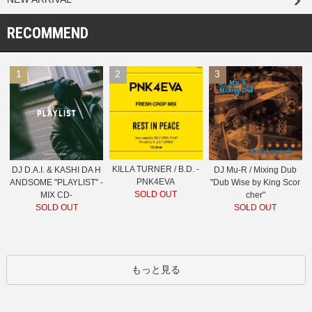
RECOMMEND
1
2
3
KILLA TURNER / B.D. -
DJ D.A.I. & KASHI DA H
DJ Mu-R / Mixing Dub
PNK4EVA
ANDSOME "PLAYLIST" -
"Dub Wise by King Scor
SOLD OUT
MIX CD-
cher"
SOLD OUT
SOLD OUT
もっと見る