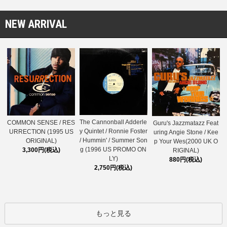
NEW ARRIVAL
The Cannonball Adderle
COMMON SENSE / RES
Guru's Jazzmatazz Feat
y Quintet / Ronnie Foster
URRECTION (1995 US
uring Angie Stone / Kee
/ Hummin' / Summer Son
ORIGINAL)
p Your Wes(2000 UK O
g (1996 US PROMO ON
3,300円(税込)
RIGINAL)
LY)
880円(税込)
2,750円(税込)
もっと見る