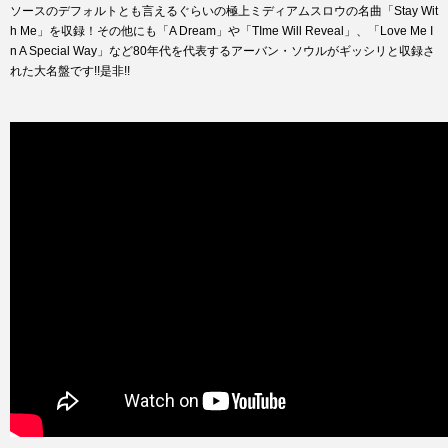
ソースのデフォルトとも言えるぐらいの極上ミディアムスロウの名曲「Stay Wit
h Me」を収録！その他にも「A Dream」や「TIme Will Reveal」、「Love Me I
n A Special Way」など80年代を代表するアーバン・ソウルがギッシリと収録さ
れた大名盤です!!是非!!