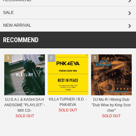
SALE
NEW ARRIVAL
RECOMMEND
1
2
3
KILLA TURNER / B.D. -
DJ D.A.I. & KASHI DA H
DJ Mu-R / Mixing Dub
PNK4EVA
ANDSOME "PLAYLIST" -
"Dub Wise by King Scor
SOLD OUT
MIX CD-
cher"
SOLD OUT
SOLD OUT