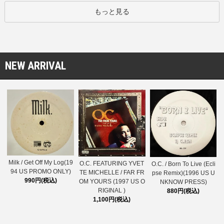
もっと見る
NEW ARRIVAL
Milk / Get Off My Log(19
O.C. FEATURING YVET
O.C. / Born To Live (Ecli
94 US PROMO ONLY)
TE MICHELLE / FAR FR
pse Remix)(1996 US U
990円(税込)
OM YOURS (1997 US O
NKNOW PRESS)
RIGINAL )
880円(税込)
1,100円(税込)