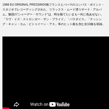
1988 EU ORIGINAL PRESSING!!南フランスとバハマのコンパス・ポイント・
スタジオでレコーディングされた、リラックス・ムード漂うサード・アルバ
ム。魅惑の”シャーデー・サウンド”は、時を隔てたいまも一向に色あせない。
「ラヴ・イズ・ストロンガー・ザン・プライド」「パラダイス」「ナッシン
グ・キャン・カム・ビトゥイーン・アス」等のヒット曲を含む全10曲を収録。