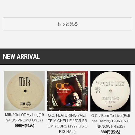
もっと見る
NEW ARRIVAL
Milk / Get Off My Log(19
O.C. FEATURING YVET
O.C. / Born To Live (Ecli
94 US PROMO ONLY)
TE MICHELLE / FAR FR
pse Remix)(1996 US U
990円(税込)
OM YOURS (1997 US O
NKNOW PRESS)
RIGINAL )
880円(税込)