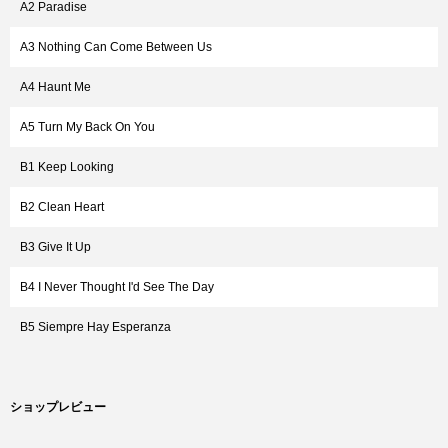
A2 Paradise
A3 Nothing Can Come Between Us
A4 Haunt Me
A5 Turn My Back On You
B1 Keep Looking
B2 Clean Heart
B3 Give It Up
B4 I Never Thought I'd See The Day
B5 Siempre Hay Esperanza
ショップレビュー