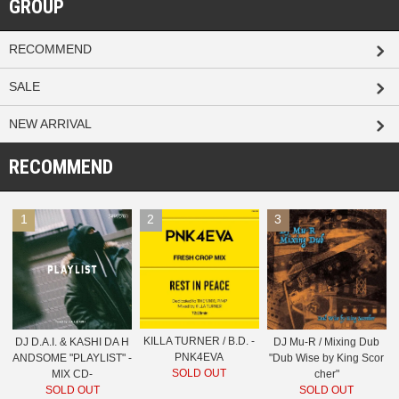
GROUP
RECOMMEND
SALE
NEW ARRIVAL
RECOMMEND
1
2
3
KILLA TURNER / B.D. -
DJ D.A.I. & KASHI DA H
DJ Mu-R / Mixing Dub
PNK4EVA
ANDSOME "PLAYLIST" -
"Dub Wise by King Scor
SOLD OUT
MIX CD-
cher"
SOLD OUT
SOLD OUT