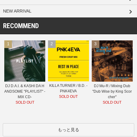
NEW ARRIVAL
RECOMMEND
1
2
3
KILLA TURNER / B.D. -
DJ D.A.I. & KASHI DA H
DJ Mu-R / Mixing Dub
PNK4EVA
ANDSOME "PLAYLIST" -
"Dub Wise by King Scor
SOLD OUT
MIX CD-
cher"
SOLD OUT
SOLD OUT
もっと見る