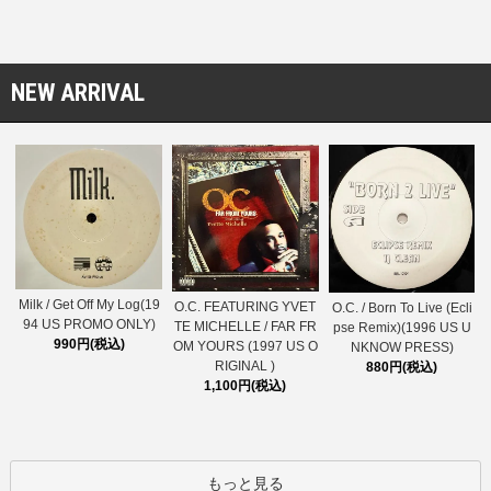
NEW ARRIVAL
Milk / Get Off My Log(19
O.C. FEATURING YVET
O.C. / Born To Live (Ecli
94 US PROMO ONLY)
TE MICHELLE / FAR FR
pse Remix)(1996 US U
990円(税込)
OM YOURS (1997 US O
NKNOW PRESS)
RIGINAL )
880円(税込)
1,100円(税込)
もっと見る