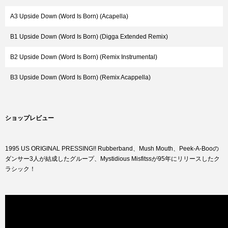
A3 Upside Down (Word Is Born) (Acapella)
B1 Upside Down (Word Is Born) (Digga Extended Remix)
B2 Upside Down (Word Is Born) (Remix Instrumental)
B3 Upside Down (Word Is Born) (Remix Acappella)
ショップレビュー
1995 US ORIGINAL PRESSING!! Rubberband、Mush Mouth、Peek-A-Booの
ダンサー3人が結成したグループ、Mystidious Misfitssが95年にリリースしたク
ラシック！