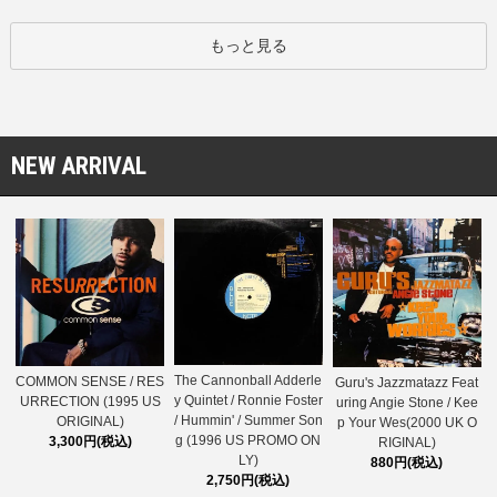
もっと見る
NEW ARRIVAL
The Cannonball Adderle
COMMON SENSE / RES
Guru's Jazzmatazz Feat
y Quintet / Ronnie Foster
URRECTION (1995 US
uring Angie Stone / Kee
/ Hummin' / Summer Son
ORIGINAL)
p Your Wes(2000 UK O
g (1996 US PROMO ON
3,300円(税込)
RIGINAL)
LY)
880円(税込)
2,750円(税込)