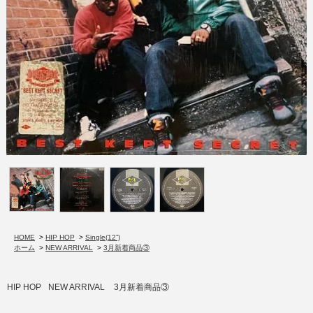
HOME
>
HIP HOP
>
Single(12”)
ホーム
>
NEW ARRIVAL
>
3月新着商品③
HIP HOP
NEW ARRIVAL
3月新着商品③