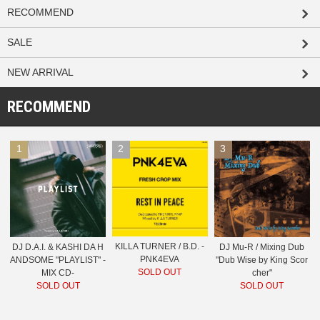
RECOMMEND
SALE
NEW ARRIVAL
RECOMMEND
1
2
3
KILLA TURNER / B.D. -
DJ D.A.I. & KASHI DA H
DJ Mu-R / Mixing Dub
PNK4EVA
ANDSOME "PLAYLIST" -
"Dub Wise by King Scor
SOLD OUT
MIX CD-
cher"
SOLD OUT
SOLD OUT