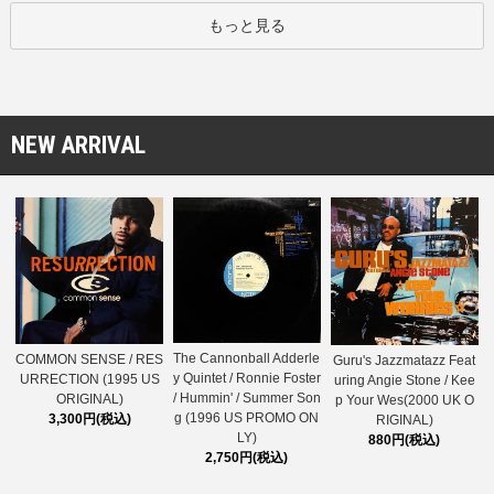
もっと見る
NEW ARRIVAL
The Cannonball Adderle
COMMON SENSE / RES
Guru's Jazzmatazz Feat
y Quintet / Ronnie Foster
URRECTION (1995 US
uring Angie Stone / Kee
/ Hummin' / Summer Son
ORIGINAL)
p Your Wes(2000 UK O
g (1996 US PROMO ON
3,300円(税込)
RIGINAL)
LY)
880円(税込)
2,750円(税込)