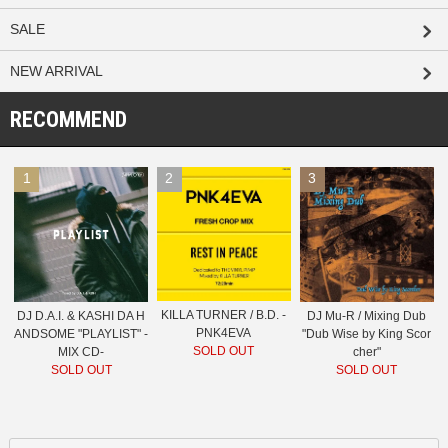
SALE
NEW ARRIVAL
RECOMMEND
1
2
3
KILLA TURNER / B.D. -
DJ D.A.I. & KASHI DA H
DJ Mu-R / Mixing Dub
PNK4EVA
ANDSOME "PLAYLIST" -
"Dub Wise by King Scor
SOLD OUT
MIX CD-
cher"
SOLD OUT
SOLD OUT