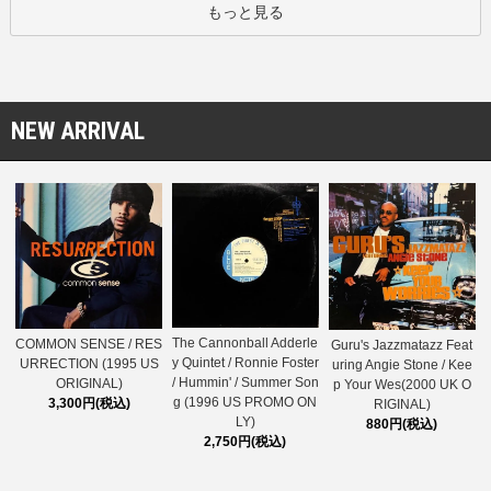
もっと見る
NEW ARRIVAL
The Cannonball Adderle
COMMON SENSE / RES
Guru's Jazzmatazz Feat
y Quintet / Ronnie Foster
URRECTION (1995 US
uring Angie Stone / Kee
/ Hummin' / Summer Son
ORIGINAL)
p Your Wes(2000 UK O
g (1996 US PROMO ON
3,300円(税込)
RIGINAL)
LY)
880円(税込)
2,750円(税込)