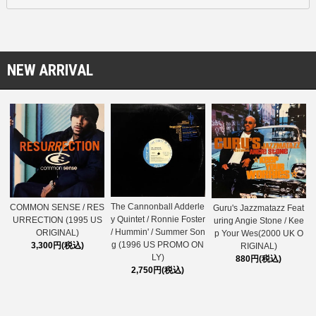
NEW ARRIVAL
The Cannonball Adderle
COMMON SENSE / RES
Guru's Jazzmatazz Feat
y Quintet / Ronnie Foster
URRECTION (1995 US
uring Angie Stone / Kee
/ Hummin' / Summer Son
ORIGINAL)
p Your Wes(2000 UK O
g (1996 US PROMO ON
3,300円(税込)
RIGINAL)
LY)
880円(税込)
2,750円(税込)