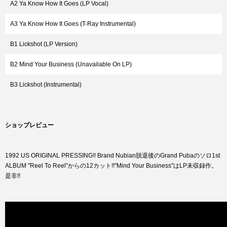
A2 Ya Know How It Goes (LP Vocal)
A3 Ya Know How It Goes (T-Ray Instrumental)
B1 Lickshot (LP Version)
B2 Mind Your Business (Unavailable On LP)
B3 Lickshot (Instrumental)
ショップレビュー
1992 US ORIGINAL PRESSING!! Brand Nubian脱退後のGrand Pubaのソロ1st
ALBUM "Reel To Reel"からの12カット!!"Mind Your Business"はLP未収録作。
是非!!