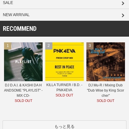
SALE
NEW ARRIVAL
RECOMMEND
1
2
3
KILLA TURNER / B.D. -
DJ D.A.I. & KASHI DA H
DJ Mu-R / Mixing Dub
PNK4EVA
ANDSOME "PLAYLIST" -
"Dub Wise by King Scor
SOLD OUT
MIX CD-
cher"
SOLD OUT
SOLD OUT
もっと見る