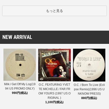
もっと見る
NEW ARRIVAL
Milk / Get Off My Log(19
O.C. FEATURING YVET
O.C. / Born To Live (Ecli
94 US PROMO ONLY)
TE MICHELLE / FAR FR
pse Remix)(1996 US U
990円(税込)
OM YOURS (1997 US O
NKNOW PRESS)
RIGINAL )
880円(税込)
1,100円(税込)