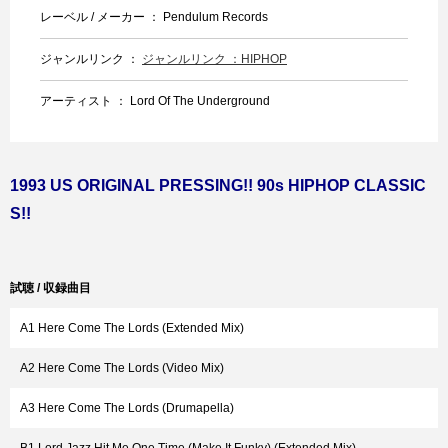
レーベル / メーカー ： Pendulum Records
ジャンルリンク ：
ジャンルリンク ：HIPHOP
アーティスト ： Lord Of The Underground
1993 US ORIGINAL PRESSING!! 90s HIPHOP CLASSIC
S!!
試聴 / 収録曲目
A1 Here Come The Lords (Extended Mix)
A2 Here Come The Lords (Video Mix)
A3 Here Come The Lords (Drumapella)