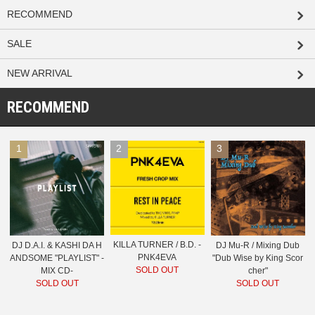
RECOMMEND
SALE
NEW ARRIVAL
RECOMMEND
1
2
3
KILLA TURNER / B.D. -
DJ D.A.I. & KASHI DA H
DJ Mu-R / Mixing Dub
PNK4EVA
ANDSOME "PLAYLIST" -
"Dub Wise by King Scor
SOLD OUT
MIX CD-
cher"
SOLD OUT
SOLD OUT