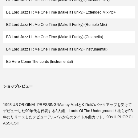
B1 Lord Jazz Hit Me One Time (Make It Funky) (Extended Mix)
B1 Lord Jazz Hit Me One Time (Make It Funky) (Extended Mix)/td>
B2 Lord Jazz Hit Me One Time (Make It Funky) (Rumble Mix)
B3 Lord Jazz Hit Me One Time (Make It Funky) (Cutapella)
B4 Lord Jazz Hit Me One Time (Make It Funky) (Instrumental)
B5 Here Come The Lords (Instrumental)
ショップレビュー
1993 US ORIGINAL PRESSING!!Marley MarlとK-Defのバックアップを受けて
デビューした90年代を代表する3人組、Lords Of The Underground！彼らが93
年にリリースしたデビューアルバムからのタイトル曲カット。90s HIPHOP CL
ASSICS!!