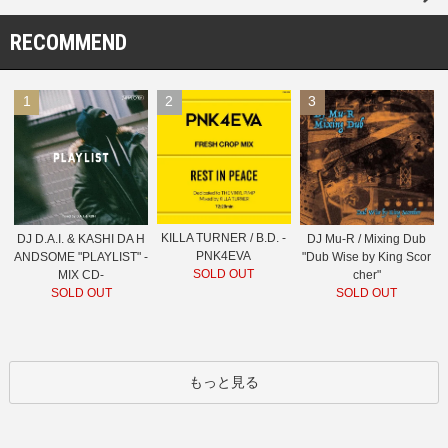
RECOMMEND
1
2
3
KILLA TURNER / B.D. -
DJ D.A.I. & KASHI DA H
DJ Mu-R / Mixing Dub
PNK4EVA
ANDSOME "PLAYLIST" -
"Dub Wise by King Scor
SOLD OUT
MIX CD-
cher"
SOLD OUT
SOLD OUT
もっと見る