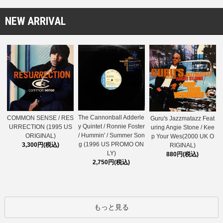
NEW ARRIVAL
The Cannonball Adderle
COMMON SENSE / RES
Guru's Jazzmatazz Feat
y Quintet / Ronnie Foster
URRECTION (1995 US
uring Angie Stone / Kee
/ Hummin' / Summer Son
ORIGINAL)
p Your Wes(2000 UK O
g (1996 US PROMO ON
3,300円(税込)
RIGINAL)
LY)
880円(税込)
2,750円(税込)
もっと見る