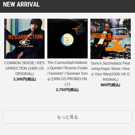
NEW ARRIVAL
The Cannonball Adderle
COMMON SENSE / RES
Guru's Jazzmatazz Feat
y Quintet / Ronnie Foster
URRECTION (1995 US
uring Angie Stone / Kee
/ Hummin' / Summer Son
ORIGINAL)
p Your Wes(2000 UK O
g (1996 US PROMO ON
3,300円(税込)
RIGINAL)
LY)
880円(税込)
2,750円(税込)
もっと見る