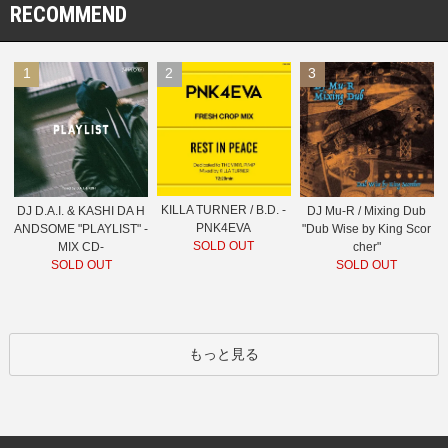
RECOMMEND
1
2
3
KILLA TURNER / B.D. -
DJ D.A.I. & KASHI DA H
DJ Mu-R / Mixing Dub
PNK4EVA
ANDSOME "PLAYLIST" -
"Dub Wise by King Scor
SOLD OUT
MIX CD-
cher"
SOLD OUT
SOLD OUT
もっと見る