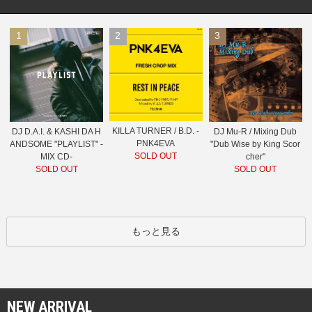
1
2
3
KILLA TURNER / B.D. -
DJ D.A.I. & KASHI DA H
DJ Mu-R / Mixing Dub
PNK4EVA
ANDSOME "PLAYLIST" -
"Dub Wise by King Scor
SOLD OUT
MIX CD-
cher"
SOLD OUT
SOLD OUT
もっと見る
NEW ARRIVAL