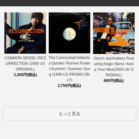
The Cannonball Adderle
COMMON SENSE / RES
Guru's Jazzmatazz Feat
y Quintet / Ronnie Foster
URRECTION (1995 US
uring Angie Stone / Kee
/ Hummin' / Summer Son
ORIGINAL)
p Your Wes(2000 UK O
g (1996 US PROMO ON
3,300円(税込)
RIGINAL)
LY)
880円(税込)
2,750円(税込)
もっと見る