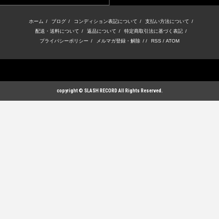
ホーム
/
ブログ
/
コンディション表記について
/
支払い方法について
/
配送・送料について
/
返品について
/
特定商取引法に基づく表記
/
プライバシーポリシー
/
メルマガ登録・解除
/ /
RSS
/
ATOM
copyright © SLASH RECORD All Rights Reserved.