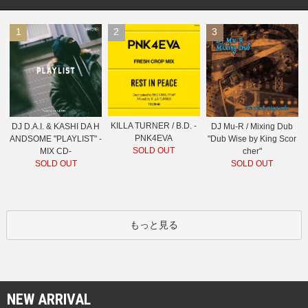
1
2
3
KILLA TURNER / B.D. -
DJ D.A.I. & KASHI DA H
DJ Mu-R / Mixing Dub
PNK4EVA
ANDSOME "PLAYLIST" -
"Dub Wise by King Scor
SOLD OUT
MIX CD-
cher"
SOLD OUT
SOLD OUT
もっと見る
NEW ARRIVAL