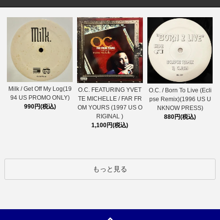
Milk / Get Off My Log(19
O.C. FEATURING YVET
O.C. / Born To Live (Ecli
94 US PROMO ONLY)
TE MICHELLE / FAR FR
pse Remix)(1996 US U
990円(税込)
OM YOURS (1997 US O
NKNOW PRESS)
RIGINAL )
880円(税込)
1,100円(税込)
もっと見る