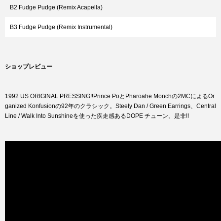
B2 Fudge Pudge (Remix Acapella)
B3 Fudge Pudge (Remix Instrumental)
ショップレビュー
1992 US ORIGINAL PRESSING!!Prince PoとPharoahe Monchの2MCによるOr
ganized Konfusionの92年のクラシック。Steely Dan / Green Earrings、Central
Line / Walk Into Sunshineを使った疾走感あるDOPE チューン。是非!!