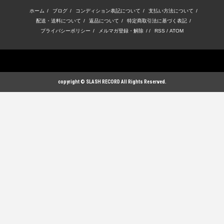
ホーム
/
ブログ
/
コンディション表記について
/
支払い方法について
/
配送・送料について
/
返品について
/
特定商取引法に基づく表記
/
プライバシーポリシー
/
メルマガ登録・解除
/ /
RSS
/
ATOM
copyright © SLASH RECORD All Rights Reserved.