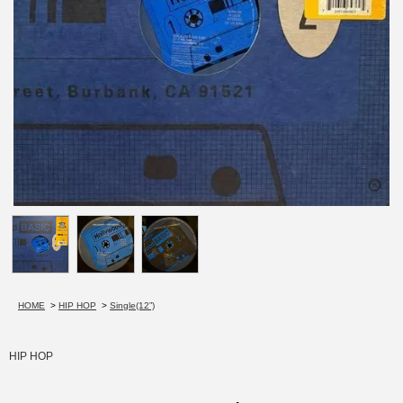
HOME
>
HIP HOP
>
Single(12”)
HIP HOP