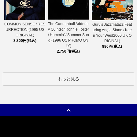
The Cannonball Adderle
COMMON SENSE / RES
Guru's Jazzmatazz Feat
y Quintet / Ronnie Foster
URRECTION (1995 US
uring Angie Stone / Kee
/ Hummin' / Summer Son
ORIGINAL)
p Your Wes(2000 UK O
g (1996 US PROMO ON
3,300円(税込)
RIGINAL)
LY)
880円(税込)
2,750円(税込)
もっと見る