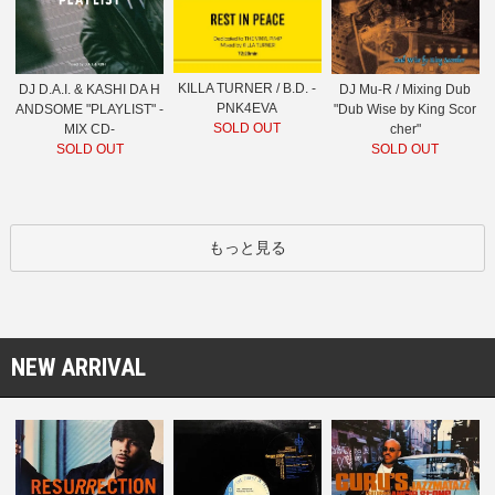
KILLA TURNER / B.D. -
DJ D.A.I. & KASHI DA H
DJ Mu-R / Mixing Dub
PNK4EVA
ANDSOME "PLAYLIST" -
"Dub Wise by King Scor
SOLD OUT
MIX CD-
cher"
SOLD OUT
SOLD OUT
もっと見る
NEW ARRIVAL