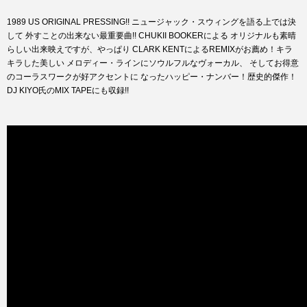
1989 US ORIGINAL PRESSING!! ニュージャック・スウィングを語る上では決
して 外すことの出来ない最重要曲!! CHUKII BOOKERによる オリジナルも素晴
らしい出来映えですが、やっぱり CLARK KENTによるREMIXがお薦め！キラ
キラした美しい メロディー・ラインにソウルフルなヴォーカル、 そしてお得意
のコーラスワークが好アクセントに なったハッピー・ナンバー！歴史的傑作！
DJ KIYO氏のMIX TAPEにも収録!!