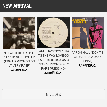
NEW ARRIVAL
JANET JACKSON / THA
AARON HALL / DON'T B
Mint Condition / Definitio
T'S THE WAY LOVE GO
E AFRAID (1992 US ORI
n Of A Band PROMO EP
ES (Remix) (1993 US O
GINAL)
(1997 UK PROMON ON
RIGINAL PROMO ONLY
1,320円(税込)
LY VERY RAER)
RARE PRESSING)
6,930円(税込)
3,850円(税込)
もっと見る