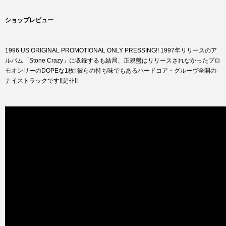
ショップレビュー
1996 US ORIGINAL PROMOTIONAL ONLY PRESSING!! 1997年リリースのア
ルバム「Stone Crazy」に収録するも結局、正規盤はリリースされなかったプロ
モオンリーのDOPEな1枚! 彼らの持ち味でもあるハードコア・グルーヴ全開の
ナイストラックです!!是非!!