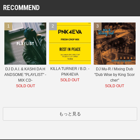
RECOMMEND
1
2
3
KILLA TURNER / B.D. -
DJ D.A.I. & KASHI DA H
DJ Mu-R / Mixing Dub
PNK4EVA
ANDSOME "PLAYLIST" -
"Dub Wise by King Scor
SOLD OUT
MIX CD-
cher"
SOLD OUT
SOLD OUT
もっと見る