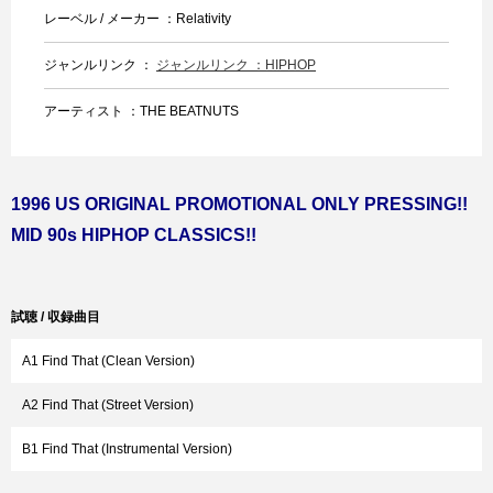
レーベル / メーカー ：Relativity
ジャンルリンク ：
ジャンルリンク ：HIPHOP
アーティスト ：THE BEATNUTS
1996 US ORIGINAL PROMOTIONAL ONLY PRESSING!!
MID 90s HIPHOP CLASSICS!!
試聴 / 収録曲目
A1 Find That (Clean Version)
A2 Find That (Street Version)
B1 Find That (Instrumental Version)