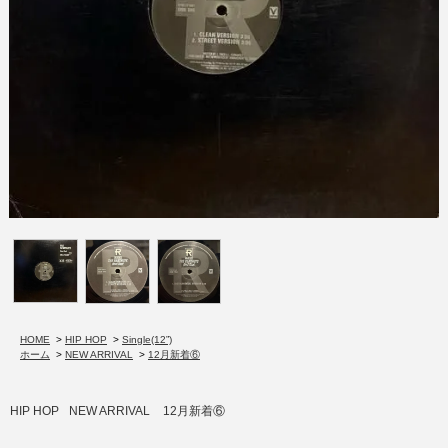
HOME
>
HIP HOP
>
Single(12”)
ホーム
>
NEW ARRIVAL
>
12月新着⑥
HIP HOP
NEW ARRIVAL
12月新着⑥