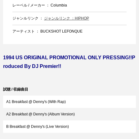
レーベル / メーカー ： Columbia
ジャンルリンク ：
ジャンルリンク ：HIPHOP
アーティスト ： BUCKSHOT LEFONQUE
1994 US ORIGINAL PROMOTIONAL ONLY PRESSING!!P
roduced By DJ Premier!!
試聴 / 収録曲目
A1 Breakfast @ Denny's (With Rap)
A2 Breakfast @ Denny's (Album Version)
B Breakfast @ Denny's (Live Version)