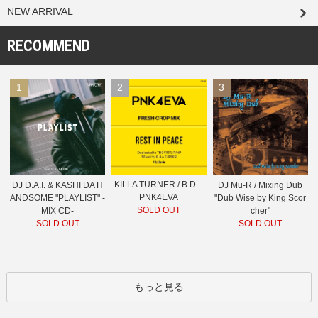
NEW ARRIVAL
RECOMMEND
1
2
3
KILLA TURNER / B.D. -
DJ D.A.I. & KASHI DA H
DJ Mu-R / Mixing Dub
PNK4EVA
ANDSOME "PLAYLIST" -
"Dub Wise by King Scor
SOLD OUT
MIX CD-
cher"
SOLD OUT
SOLD OUT
もっと見る