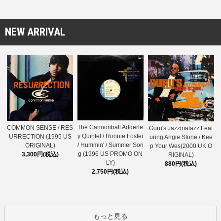
NEW ARRIVAL
The Cannonball Adderle
COMMON SENSE / RES
Guru's Jazzmatazz Feat
y Quintet / Ronnie Foster
URRECTION (1995 US
uring Angie Stone / Kee
/ Hummin' / Summer Son
ORIGINAL)
p Your Wes(2000 UK O
g (1996 US PROMO ON
3,300円(税込)
RIGINAL)
LY)
880円(税込)
2,750円(税込)
もっと見る