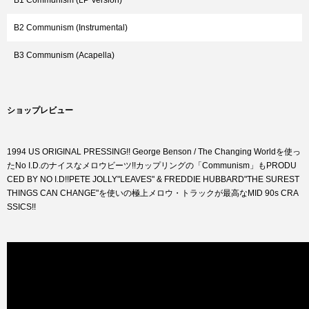
B1 Communism (LP Version)
B2 Communism (Instrumental)
B3 Communism (Acapella)
ショップレビュー
1994 US ORIGINAL PRESSING!! George Benson / The Changing Worldを使っ
たNo I.D.のナイスなメロウビーツ!!カップリングの「Communism」もPRODU
CED BY NO I.D!!PETE JOLLY"LEAVES" & FREDDIE HUBBARD"THE SUREST
THINGS CAN CHANGE"を使いの極上メロウ・トラックが最高なMID 90s CRA
SSICS!!