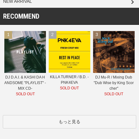
NEW ARRIVAL
RECOMMEND
1
2
3
KILLA TURNER / B.D. -
DJ D.A.I. & KASHI DA H
DJ Mu-R / Mixing Dub
PNK4EVA
ANDSOME "PLAYLIST" -
"Dub Wise by King Scor
SOLD OUT
MIX CD-
cher"
SOLD OUT
SOLD OUT
もっと見る