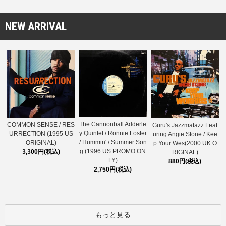
NEW ARRIVAL
The Cannonball Adderle
COMMON SENSE / RES
Guru's Jazzmatazz Feat
y Quintet / Ronnie Foster
URRECTION (1995 US
uring Angie Stone / Kee
/ Hummin' / Summer Son
ORIGINAL)
p Your Wes(2000 UK O
g (1996 US PROMO ON
3,300円(税込)
RIGINAL)
LY)
880円(税込)
2,750円(税込)
もっと見る