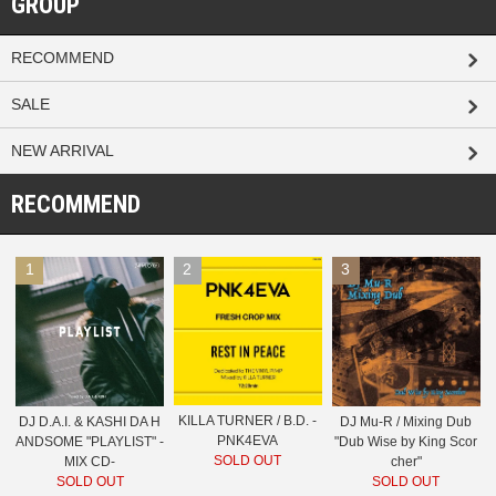
GROUP
RECOMMEND
SALE
NEW ARRIVAL
RECOMMEND
1
2
3
KILLA TURNER / B.D. -
DJ D.A.I. & KASHI DA H
DJ Mu-R / Mixing Dub
PNK4EVA
ANDSOME "PLAYLIST" -
"Dub Wise by King Scor
SOLD OUT
MIX CD-
cher"
SOLD OUT
SOLD OUT