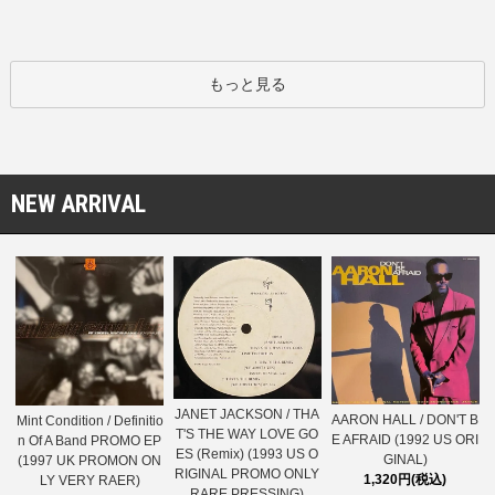
もっと見る
NEW ARRIVAL
JANET JACKSON / THA
AARON HALL / DON'T B
Mint Condition / Definitio
T'S THE WAY LOVE GO
E AFRAID (1992 US ORI
n Of A Band PROMO EP
ES (Remix) (1993 US O
GINAL)
(1997 UK PROMON ON
RIGINAL PROMO ONLY
1,320円(税込)
LY VERY RAER)
RARE PRESSING)