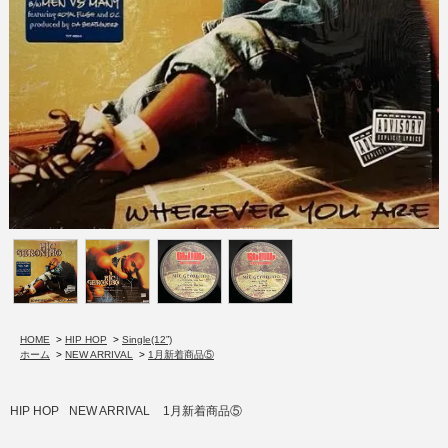
HOME
>
HIP HOP
>
Single(12”)
ホーム
>
NEW ARRIVAL
>
1月新着商品⑤
HIP HOP
NEW ARRIVAL
1月新着商品⑤