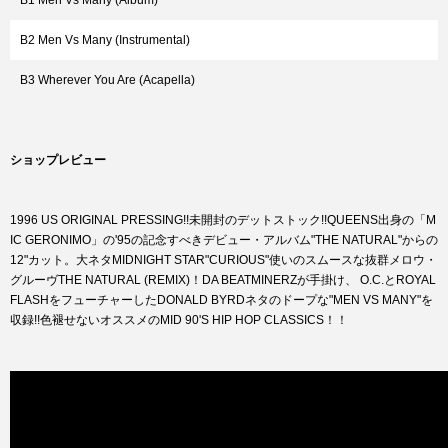
B1 Men Vs Many (Album)
B2 Men Vs Many (Instrumental)
B3 Wherever You Are (Acapella)
ショップレビュー
1996 US ORIGINAL PRESSING!!未開封のデットストック!!QUEENS出身の「M
IC GERONIMO」の'95の記念すべきデビュー・アルバム"THE NATURAL"からの
12"カット。大ネタMIDNIGHT STAR"CURIOUS"使いのスムースな抜群メロウ・
グルーヴTHE NATURAL (REMIX)！DA BEATMINERZが手掛け、 O.C.とROYAL
FLASHをフューチャーしたDONALD BYRDネタのドープな"MEN VS MANY"を
収録!!色褪せないオススメのMID 90'S HIP HOP CLASSICS！！