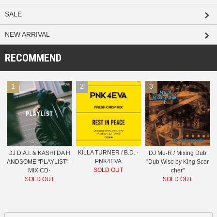
SALE
NEW ARRIVAL
RECOMMEND
1
2
3
KILLA TURNER / B.D. -
DJ D.A.I. & KASHI DA H
DJ Mu-R / Mixing Dub
PNK4EVA
ANDSOME "PLAYLIST" -
"Dub Wise by King Scor
SOLD OUT
MIX CD-
cher"
SOLD OUT
SOLD OUT