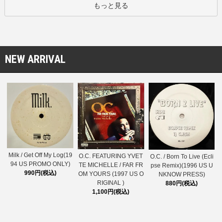
もっと見る
NEW ARRIVAL
Milk / Get Off My Log(19
O.C. FEATURING YVET
O.C. / Born To Live (Ecli
94 US PROMO ONLY)
TE MICHELLE / FAR FR
pse Remix)(1996 US U
990円(税込)
OM YOURS (1997 US O
NKNOW PRESS)
RIGINAL )
880円(税込)
1,100円(税込)