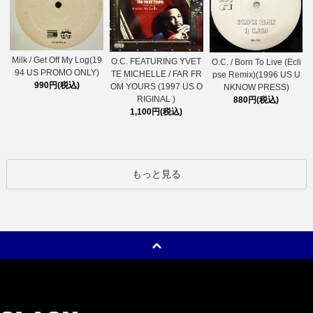
Milk / Get Off My Log(19
O.C. FEATURING YVET
O.C. / Born To Live (Ecli
94 US PROMO ONLY)
TE MICHELLE / FAR FR
pse Remix)(1996 US U
990円(税込)
OM YOURS (1997 US O
NKNOW PRESS)
RIGINAL )
880円(税込)
1,100円(税込)
もっと見る