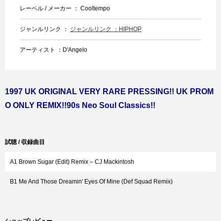
レーベル / メーカー ： Cooltempo
ジャンルリンク ：
ジャンルリンク ：HIPHOP
アーティスト ：D'Angelo
1997 UK ORIGINAL VERY RARE PRESSING!! UK PROM
O ONLY REMIX!!90s Neo Soul Classics!!
試聴 / 収録曲目
A1 Brown Sugar (Edit) Remix – CJ Mackintosh
B1 Me And Those Dreamin' Eyes Of Mine (Def Squad Remix)