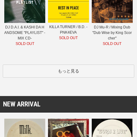
KILLA TURNER / B.D. -
DJ D.A.I. & KASHI DA H
DJ Mu-R / Mixing Dub
PNK4EVA
ANDSOME "PLAYLIST" -
"Dub Wise by King Scor
SOLD OUT
MIX CD-
cher"
SOLD OUT
SOLD OUT
もっと見る
NEW ARRIVAL