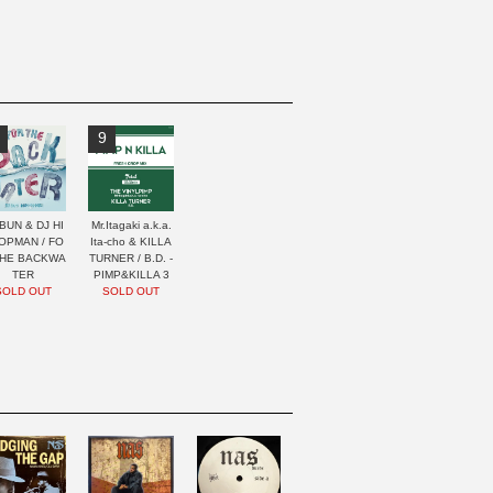
9
BUN & DJ HI
Mr.Itagaki a.k.a.
OPMAN / FO
Ita-cho & KILLA
THE BACKWA
TURNER / B.D. -
TER
PIMP&KILLA 3
SOLD OUT
SOLD OUT