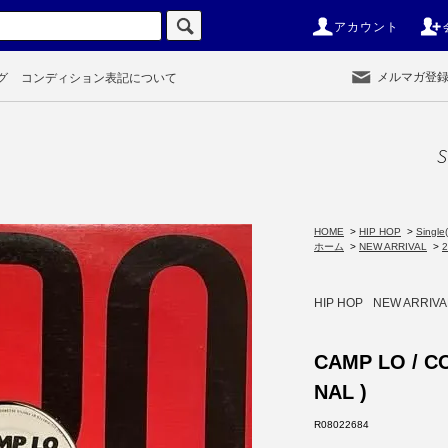
アカウント
メルマガ登
グ
コンディション表記について
S
HOME
>
HIP HOP
>
Single(
ホーム
>
NEW ARRIVAL
>
HIP HOP
NEW ARRIVA
CAMP LO / CO
NAL )
R08022684