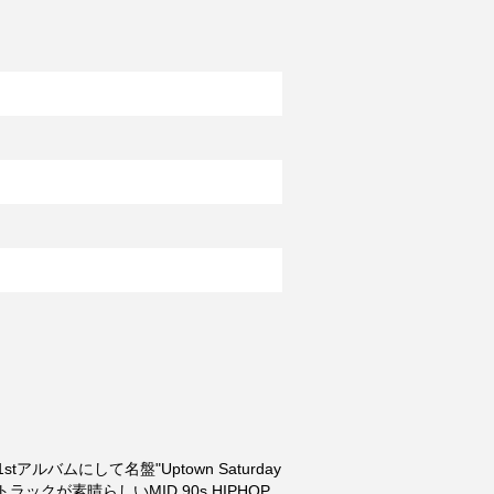
の1stアルバムにして名盤"Uptown Saturday
メロウ・トラックが素晴らしいMID 90s HIPHOP