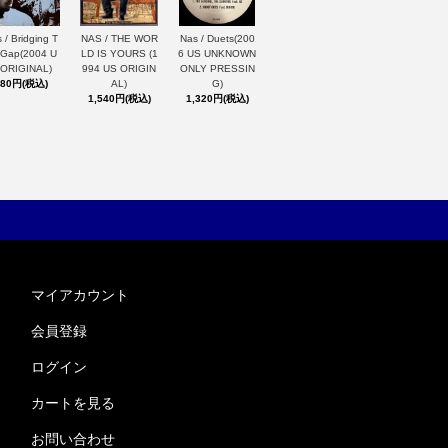
 / Bridging T
NAS / THE WOR
Nas / Duets(200
 Gap(2004 U
LD IS YOURS (1
6 US UNKNOWN
 ORIGINAL)
994 US ORIGIN
ONLY PRESSIN
880円(税込)
AL)
G)
1,540円(税込)
1,320円(税込)
マイアカウント
会員登録
ログイン
カートを見る
お問い合わせ