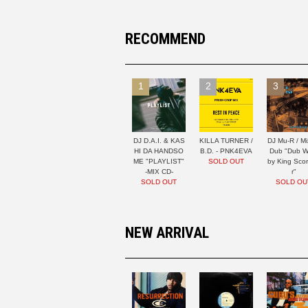
RECOMMEND
1
2
3
DJ D.A.I. & KAS
KILLA TURNER /
DJ Mu-R / Mi
HI DA HANDSO
B.D. - PNK4EVA
Dub "Dub W
ME "PLAYLIST"
SOLD OUT
by King Sco
-MIX CD-
r"
SOLD OUT
SOLD OU
NEW ARRIVAL