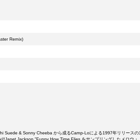
ster Remix)
Geechi Suede & Sonny Cheeba から成るCamp-Loによる1997年リリース
ki!!Janet Jackson "Funny How Time Flies をサンプリングした