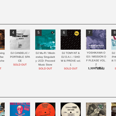
4
5
6
7
8
YOSHIKAWA O
xing
DJ CANDELIC /
DJ Mu-R / Wedn
DJ TOMY-NT &
DJ 
G3 / MISSION O
ise
PORTABLE SPA
esday Singularit
DJ D.A.I. / SHO
PH
F PLEASE VOL.
rche
CE
y -2CD- Proceed
W & PROVE vol.
R 
2
SOLD OUT
Music Store
1
1,320円(税込)
T
SOLD OUT
SOLD OUT