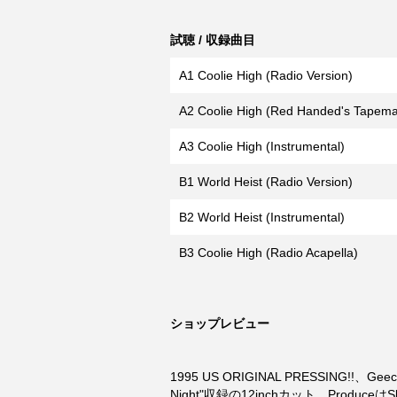
試聴 / 収録曲目
A1 Coolie High (Radio Version)
A2 Coolie High (Red Handed's Tapema
A3 Coolie High (Instrumental)
B1 World Heist (Radio Version)
B2 World Heist (Instrumental)
B3 Coolie High (Radio Acapella)
ショップレビュー
1995 US ORIGINAL PRESSING!!、
Night"収録の12inchカット。ProduceはS