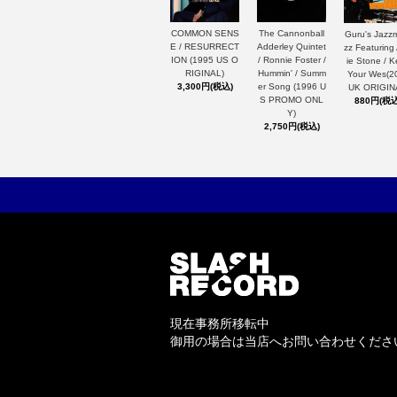
The Cannonball
COMMON SENS
Guru's Jazz
Adderley Quintet
E / RESURRECT
zz Featuring
/ Ronnie Foster /
ION (1995 US O
ie Stone / 
Hummin' / Summ
RIGINAL)
Your Wes(2
er Song (1996 U
3,300円(税込)
UK ORIGIN
S PROMO ONL
880円(税込
Y)
2,750円(税込)
現在事務所移転中
御用の場合は当店へお問い合わせくださ