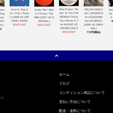
Raw Fusion / Ro
HELTAH SKELT
Kool G. Rap &
mata
Nas
Audio Two / Mak
ckin' To The P.M.
AH / OPERATIO
D.J. Polo / Poiso
 Ang
he
e It Funky / Top
(REMIX)/ Throw
N LOCKDOWN
n (1988 US ORI
Keep
S
Billin'(1987 US O
Your Hands In T
b/w DA WIGGY
GINAL RARE)
000
RIGINAL)
he Air(1992 US
(1996 US ORIGI
SOLD OUT
AL)
SOLD OUT
PROMO ONLY)
NAL)
)
SOLD OUT
770円(税込)
ホーム
ブログ
コンディション表記について
い。
支払い方法について
配送・送料について