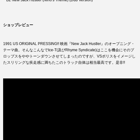
B2 New Jack Hustler (Nino's Theme) (Dub Version)
ショップレビュー
1991 US ORIGINAL PRESSING!! 映画『New Jack Hustler』のオープニング・
テーマ曲。そんなこんなでIce-T(及びRhyme Syndicate)はここを機会にそのプ
ロップスをややトーンダウンさせてしまったのですが、VSポリスをイメージし
たスリリングな疾走感に満ちたこのトラック自体は相当最高です。是非!!