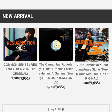
NEW ARRIVAL
The Cannonball Adderle
COMMON SENSE / RES
Guru's Jazzmatazz Feat
y Quintet / Ronnie Foster
URRECTION (1995 US
uring Angie Stone / Kee
/ Hummin' / Summer Son
ORIGINAL)
p Your Wes(2000 UK O
g (1996 US PROMO ON
3,300円(税込)
RIGINAL)
LY)
880円(税込)
2,750円(税込)
もっと見る