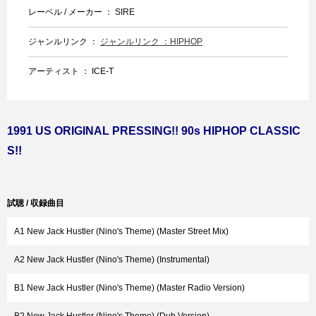
レーベル / メーカー ： SIRE
ジャンルリンク ：
ジャンルリンク ：HIPHOP
アーティスト ： ICE-T
1991 US ORIGINAL PRESSING!! 90s HIPHOP CLASSIC
S!!
試聴 / 収録曲目
A1 New Jack Hustler (Nino's Theme) (Master Street Mix)
A2 New Jack Hustler (Nino's Theme) (Instrumental)
B1 New Jack Hustler (Nino's Theme) (Master Radio Version)