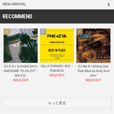
NEW ARRIVAL
RECOMMEND
1
2
3
KILLA TURNER / B.D. -
DJ D.A.I. & KASHI DA H
DJ Mu-R / Mixing Dub
PNK4EVA
ANDSOME "PLAYLIST" -
"Dub Wise by King Scor
SOLD OUT
MIX CD-
cher"
SOLD OUT
SOLD OUT
もっと見る