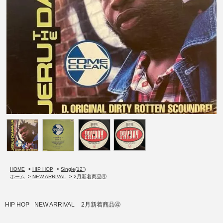
HOME
>
HIP HOP
>
Single(12”)
ホーム
>
NEW ARRIVAL
>
2月新着商品④
HIP HOP
NEW ARRIVAL
2月新着商品④