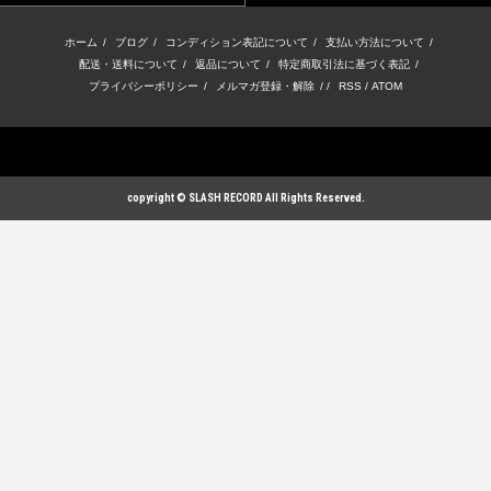
ホーム
/
ブログ
/
コンディション表記について
/
支払い方法について
/
配送・送料について
/
返品について
/
特定商取引法に基づく表記
/
プライバシーポリシー
/
メルマガ登録・解除
/ /
RSS
/
ATOM
copyright © SLASH RECORD All Rights Reserved.