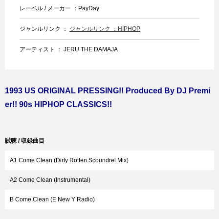
レーベル / メーカー ：PayDay
ジャンルリンク ：
ジャンルリンク ：HIPHOP
アーティスト ： JERU THE DAMAJA
1993 US ORIGINAL PRESSING!! Produced By DJ Premi
er!! 90s HIPHOP CLASSICS!!
試聴 / 収録曲目
A1 Come Clean (Dirty Rotten Scoundrel Mix)
A2 Come Clean (Instrumental)
B Come Clean (E New Y Radio)