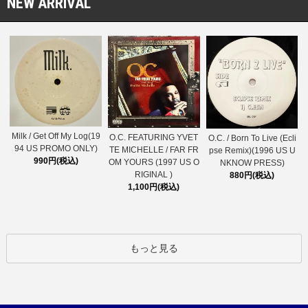
NEW ARRIVAL
Milk / Get Off My Log(19
O.C. FEATURING YVET
O.C. / Born To Live (Ecli
94 US PROMO ONLY)
TE MICHELLE / FAR FR
pse Remix)(1996 US U
990円(税込)
OM YOURS (1997 US O
NKNOW PRESS)
RIGINAL )
880円(税込)
1,100円(税込)
もっと見る