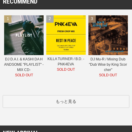
RECOMMEND
1
2
3
KILLA TURNER / B.D. -
DJ D.A.I. & KASHI DA H
DJ Mu-R / Mixing Dub
PNK4EVA
ANDSOME "PLAYLIST" -
"Dub Wise by King Scor
SOLD OUT
MIX CD-
cher"
SOLD OUT
SOLD OUT
もっと見る