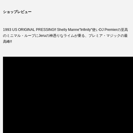
ショップレビュー
1993 US ORIGINAL PRESSING!! Shelly Manne"Infinity"使いDJ Premierの至高
のミニマル・ループにJeruの神憑りなライムが乗る、プレミア・マジックの最
高峰!!