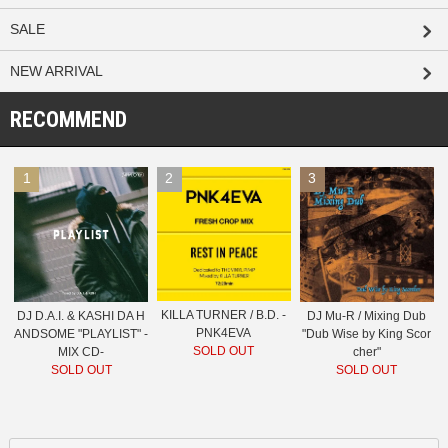
SALE
NEW ARRIVAL
RECOMMEND
1
2
3
KILLA TURNER / B.D. -
DJ D.A.I. & KASHI DA H
DJ Mu-R / Mixing Dub
PNK4EVA
ANDSOME "PLAYLIST" -
"Dub Wise by King Scor
SOLD OUT
MIX CD-
cher"
SOLD OUT
SOLD OUT