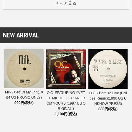
もっと見る
NEW ARRIVAL
Milk / Get Off My Log(19
O.C. FEATURING YVET
O.C. / Born To Live (Ecli
94 US PROMO ONLY)
TE MICHELLE / FAR FR
pse Remix)(1996 US U
990円(税込)
OM YOURS (1997 US O
NKNOW PRESS)
RIGINAL )
880円(税込)
1,100円(税込)