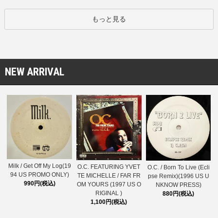
もっと見る
NEW ARRIVAL
Milk / Get Off My Log(19
O.C. FEATURING YVET
O.C. / Born To Live (Ecli
94 US PROMO ONLY)
TE MICHELLE / FAR FR
pse Remix)(1996 US U
990円(税込)
OM YOURS (1997 US O
NKNOW PRESS)
RIGINAL )
880円(税込)
1,100円(税込)