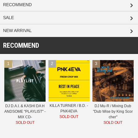
RECOMMEND
SALE
NEW ARRIVAL
RECOMMEND
1
2
3
KILLA TURNER / B.D. -
DJ D.A.I. & KASHI DA H
DJ Mu-R / Mixing Dub
PNK4EVA
ANDSOME "PLAYLIST" -
"Dub Wise by King Scor
SOLD OUT
MIX CD-
cher"
SOLD OUT
SOLD OUT