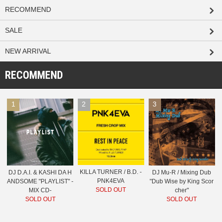
RECOMMEND
SALE
NEW ARRIVAL
RECOMMEND
1
2
3
KILLA TURNER / B.D. -
DJ D.A.I. & KASHI DA H
DJ Mu-R / Mixing Dub
PNK4EVA
ANDSOME "PLAYLIST" -
"Dub Wise by King Scor
SOLD OUT
MIX CD-
cher"
SOLD OUT
SOLD OUT