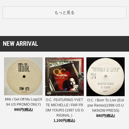
もっと見る
NEW ARRIVAL
Milk / Get Off My Log(19
O.C. FEATURING YVET
O.C. / Born To Live (Ecli
94 US PROMO ONLY)
TE MICHELLE / FAR FR
pse Remix)(1996 US U
990円(税込)
OM YOURS (1997 US O
NKNOW PRESS)
RIGINAL )
880円(税込)
1,100円(税込)