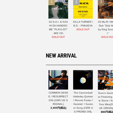
1
2
3
DJ D.A.I. & KAS
KILLA TURNER /
DJ Mu-R / Mi
HI DA HANDSO
B.D. - PNK4EVA
Dub "Dub W
ME "PLAYLIST"
SOLD OUT
by King Sco
-MIX CD-
r"
SOLD OUT
SOLD OU
NEW ARRIVAL
The Cannonball
COMMON SENS
Guru's Jazz
Adderley Quintet
E / RESURRECT
zz Featuring
/ Ronnie Foster /
ION (1995 US O
ie Stone / 
Hummin' / Summ
RIGINAL)
Your Wes(2
er Song (1996 U
3,300円(税込)
UK ORIGIN
S PROMO ONL
880円(税込