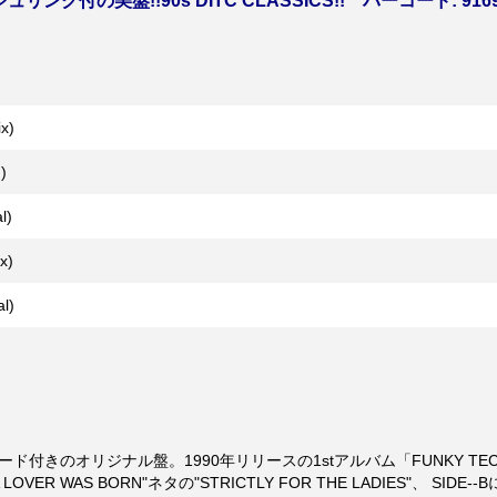
G!! シュリンク付の美盤!!90s DITC CLASSICS!! バーコード: 
ix)
)
l)
x)
l)
G!! バーコード付きのオリジナル盤。1990年リリースの1stアルバム「FUNKY 
LOVER WAS BORN"ネタの"STRICTLY FOR THE LADIES"、 SIDE-