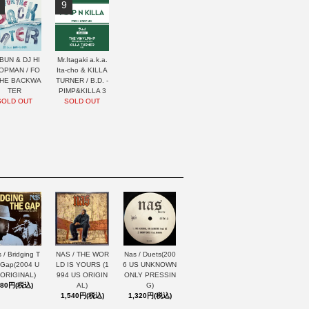
9
BUN & DJ HI
Mr.Itagaki a.k.a.
OPMAN / FO
Ita-cho & KILLA
THE BACKWA
TURNER / B.D. -
TER
PIMP&KILLA 3
SOLD OUT
SOLD OUT
 / Bridging T
NAS / THE WOR
Nas / Duets(200
 Gap(2004 U
LD IS YOURS (1
6 US UNKNOWN
 ORIGINAL)
994 US ORIGIN
ONLY PRESSIN
880円(税込)
AL)
G)
1,540円(税込)
1,320円(税込)