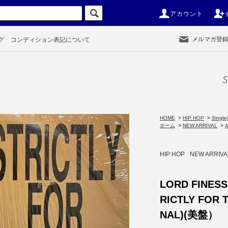
アカウント
メルマガ登
グ
コンディション表記について
S
HOME
>
HIP HOP
>
Single(
ホーム
>
NEW ARRIVAL
>
HIP HOP
NEW ARRIVA
LORD FINESS
RICTLY FOR T
NAL)(美盤）