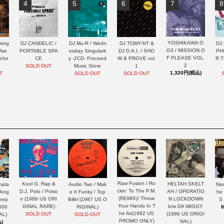
4
5
6
7
8
YOSHIKAWA O
xing
DJ CANDELIC /
DJ Mu-R / Wedn
DJ TOMY-NT &
DJ 
G3 / MISSION O
ise
PORTABLE SPA
esday Singularit
DJ D.A.I. / SHO
PH
F PLEASE VOL.
rche
CE
y -2CD- Proceed
W & PROVE vol.
R 
2
SOLD OUT
Music Store
1
1,320円(税込)
T
SOLD OUT
SOLD OUT
Raw Fusion / Ro
HELTAH SKELT
Kool G. Rap &
mata
Nas
Audio Two / Mak
ckin' To The P.M.
AH / OPERATIO
D.J. Polo / Poiso
 Ang
he
e It Funky / Top
(REMIX)/ Throw
N LOCKDOWN
n (1988 US ORI
Keep
S
Billin'(1987 US O
Your Hands In T
b/w DA WIGGY
GINAL RARE)
000
RIGINAL)
he Air(1992 US
(1996 US ORIGI
SOLD OUT
AL)
SOLD OUT
PROMO ONLY)
NAL)
)