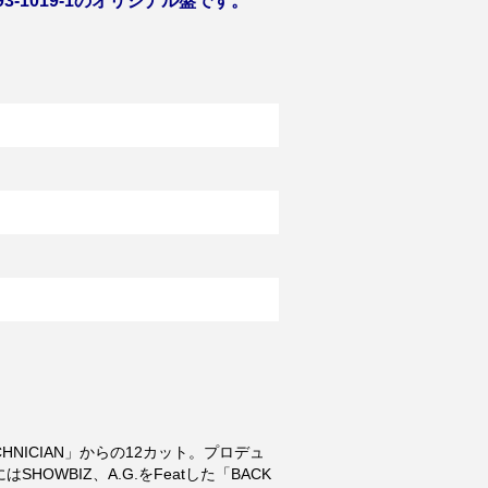
91693-1019-1のオリジナル盤です。
TECHNICIAN」からの12カット。プロデュ
-BにはSHOWBIZ、A.G.をFeatした「BACK