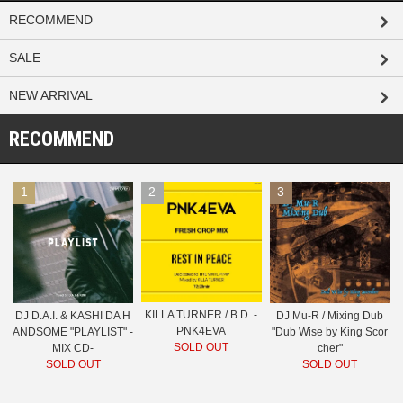
RECOMMEND
SALE
NEW ARRIVAL
RECOMMEND
1
2
3
KILLA TURNER / B.D. -
DJ D.A.I. & KASHI DA H
DJ Mu-R / Mixing Dub
PNK4EVA
ANDSOME "PLAYLIST" -
"Dub Wise by King Scor
SOLD OUT
MIX CD-
cher"
SOLD OUT
SOLD OUT