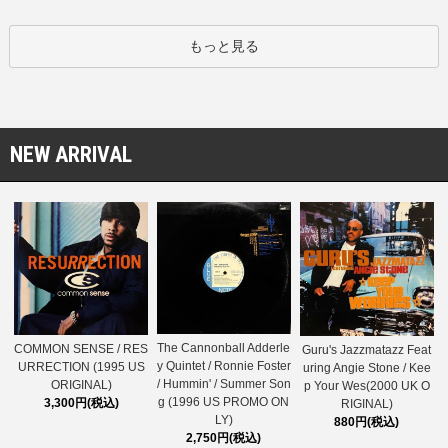
もっと見る
NEW ARRIVAL
The Cannonball Adderle
COMMON SENSE / RES
Guru's Jazzmatazz Feat
y Quintet / Ronnie Foster
URRECTION (1995 US
uring Angie Stone / Kee
/ Hummin' / Summer Son
ORIGINAL)
p Your Wes(2000 UK O
g (1996 US PROMO ON
3,300円(税込)
RIGINAL)
LY)
880円(税込)
2,750円(税込)