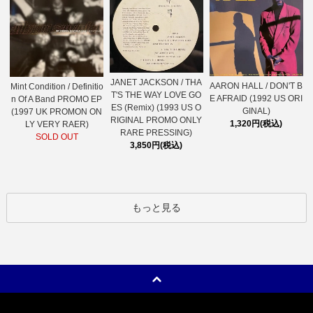
JANET JACKSON / THA
AARON HALL / DON'T B
Mint Condition / Definitio
T'S THE WAY LOVE GO
E AFRAID (1992 US ORI
n Of A Band PROMO EP
ES (Remix) (1993 US O
GINAL)
(1997 UK PROMON ON
RIGINAL PROMO ONLY
1,320円(税込)
LY VERY RAER)
RARE PRESSING)
SOLD OUT
3,850円(税込)
もっと見る