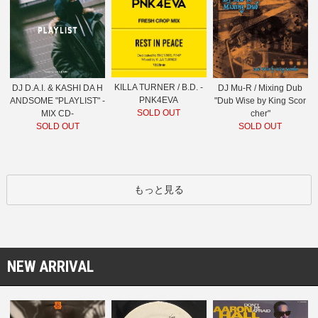
KILLA TURNER / B.D. -
DJ D.A.I. & KASHI DA H
DJ Mu-R / Mixing Dub
PNK4EVA
ANDSOME "PLAYLIST" -
"Dub Wise by King Scor
SOLD OUT
MIX CD-
cher"
SOLD OUT
SOLD OUT
もっと見る
NEW ARRIVAL