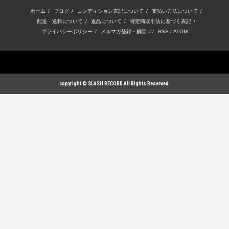
ホーム
/
ブログ
/
コンディション表記について
/
支払い方法について
/
配送・送料について
/
返品について
/
特定商取引法に基づく表記
/
プライバシーポリシー
/
メルマガ登録・解除
/ /
RSS
/
ATOM
copyright © SLASH RECORD All Rights Reserved.