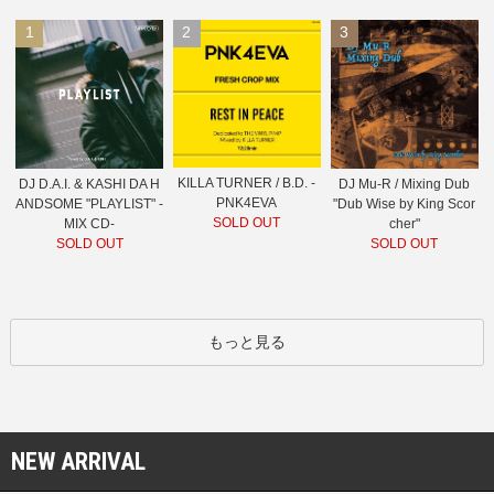
1
2
3
KILLA TURNER / B.D. -
DJ D.A.I. & KASHI DA H
DJ Mu-R / Mixing Dub
PNK4EVA
ANDSOME "PLAYLIST" -
"Dub Wise by King Scor
SOLD OUT
MIX CD-
cher"
SOLD OUT
SOLD OUT
もっと見る
NEW ARRIVAL