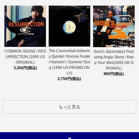
The Cannonball Adderle
COMMON SENSE / RES
Guru's Jazzmatazz Feat
y Quintet / Ronnie Foster
URRECTION (1995 US
uring Angie Stone / Kee
/ Hummin' / Summer Son
ORIGINAL)
p Your Wes(2000 UK O
g (1996 US PROMO ON
3,300円(税込)
RIGINAL)
LY)
880円(税込)
2,750円(税込)
もっと見る