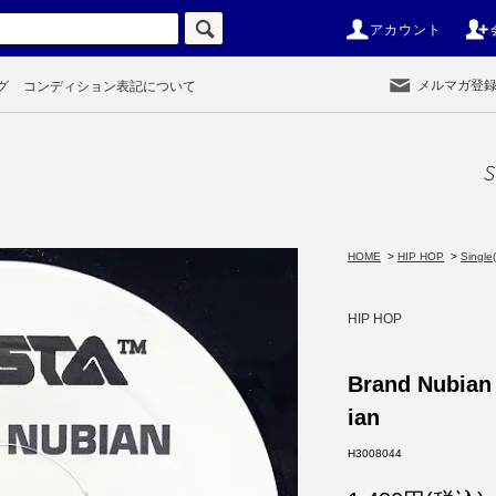
アカウント
メルマガ登
グ
コンディション表記について
S
HOME
>
HIP HOP
>
Single(
HIP HOP
Brand Nubian 
ian
H3008044