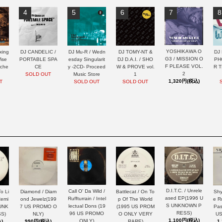
4
5
6
7
8
YOSHIKAWA O
xing
DJ CANDELIC /
DJ Mu-R / Wedn
DJ TOMY-NT &
DJ 
G3 / MISSION O
ise
PORTABLE SPA
esday Singularit
DJ D.A.I. / SHO
PH
F PLEASE VOL.
rche
CE
y -2CD- Proceed
W & PROVE vol.
R 
2
SOLD OUT
Music Store
1
1,320円(税込)
T
SOLD OUT
SOLD OUT
D.I.T.C. / Unrele
Call O' Da Wild /
Diamond / Diam
Battlecat / On To
o Li
Shy
ased EP(1996 U
Ruffturrain / Intel
ond Jewelz(199
p Of The World
Remi
e R
S UNKNOWN P
lectual Dons (19
7 US PROMO O
(1995 US PROM
 UNK
Pas
RESS)
96 US PROMO
NLY)
O ONLY VERY
S)
US
1,100円(税込)
ONLY)
990円(税込)
RARE)
)
1