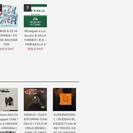
9
BUN & DJ HI
Mr.Itagaki a.k.a.
OPMAN / FO
Ita-cho & KILLA
THE BACKWA
TURNER / B.D. -
TER
PIMP&KILLA 3
SOLD OUT
SOLD OUT
heim AKA Th
GENIUS / GZA F
SUPERNATURA
ugged Child /
EATURING D'AN
L / BUDDAH BL
s It Off(1994
GELO / COLD W
ESSED IT b/w M
 ORIGINAL)
ORLD (REMIX)
IND TRICKS (19
,100円(税込)
(1996 US ORIGI
95 US ORIGINA