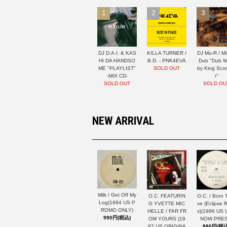
1
2
3
DJ D.A.I. & KAS
KILLA TURNER /
DJ Mu-R / Mi
HI DA HANDSO
B.D. - PNK4EVA
Dub "Dub W
ME "PLAYLIST"
SOLD OUT
by King Sco
-MIX CD-
r"
SOLD OUT
SOLD OU
NEW ARRIVAL
Milk / Get Off My
O.C. FEATURIN
O.C. / Born T
Log(1994 US P
G YVETTE MIC
ve (Eclipse 
ROMO ONLY)
HELLE / FAR FR
x)(1996 US
990円(税込)
OM YOURS (19
NOW PRES
97 US ORIGINA
880円(税込