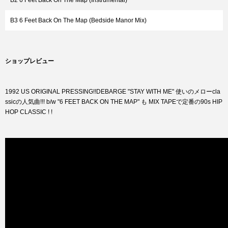
B2 6 Feet Back On The Map (Instrumental)
B3 6 Feet Back On The Map (Bedside Manor Mix)
ショップレビュー
1992 US ORIGINAL PRESSING!!DEBARGE "STAY WITH ME" 使いのメローcla
ssicの人気曲!!! b/w "6 FEET BACK ON THE MAP" も MIX TAPEで定番の90s HIP
HOP CLASSIC ! !