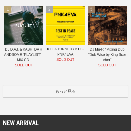
1
2
3
KILLA TURNER / B.D. -
DJ D.A.I. & KASHI DA H
DJ Mu-R / Mixing Dub
PNK4EVA
ANDSOME "PLAYLIST" -
"Dub Wise by King Scor
SOLD OUT
MIX CD-
cher"
SOLD OUT
SOLD OUT
もっと見る
NEW ARRIVAL