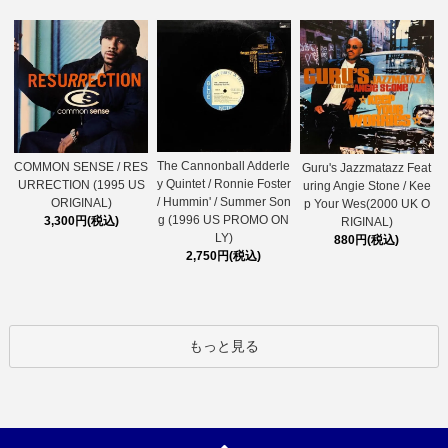
The Cannonball Adderle
COMMON SENSE / RES
Guru's Jazzmatazz Feat
y Quintet / Ronnie Foster
URRECTION (1995 US
uring Angie Stone / Kee
/ Hummin' / Summer Son
ORIGINAL)
p Your Wes(2000 UK O
g (1996 US PROMO ON
3,300円(税込)
RIGINAL)
LY)
880円(税込)
2,750円(税込)
もっと見る