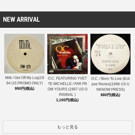
NEW ARRIVAL
Milk / Get Off My Log(19
O.C. FEATURING YVET
O.C. / Born To Live (Ecli
94 US PROMO ONLY)
TE MICHELLE / FAR FR
pse Remix)(1996 US U
990円(税込)
OM YOURS (1997 US O
NKNOW PRESS)
RIGINAL )
880円(税込)
1,100円(税込)
もっと見る