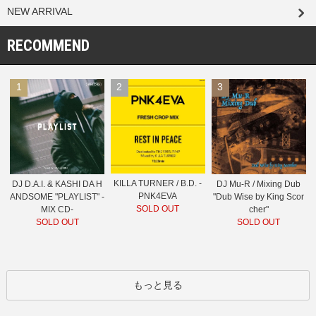
NEW ARRIVAL
RECOMMEND
1
2
3
KILLA TURNER / B.D. -
DJ D.A.I. & KASHI DA H
DJ Mu-R / Mixing Dub
PNK4EVA
ANDSOME "PLAYLIST" -
"Dub Wise by King Scor
SOLD OUT
MIX CD-
cher"
SOLD OUT
SOLD OUT
もっと見る