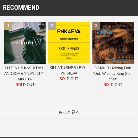
RECOMMEND
1
2
3
KILLA TURNER / B.D. -
DJ D.A.I. & KASHI DA H
DJ Mu-R / Mixing Dub
PNK4EVA
ANDSOME "PLAYLIST" -
"Dub Wise by King Scor
SOLD OUT
MIX CD-
cher"
SOLD OUT
SOLD OUT
もっと見る