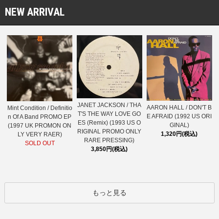
NEW ARRIVAL
JANET JACKSON / THA
AARON HALL / DON'T B
Mint Condition / Definitio
T'S THE WAY LOVE GO
E AFRAID (1992 US ORI
n Of A Band PROMO EP
ES (Remix) (1993 US O
GINAL)
(1997 UK PROMON ON
RIGINAL PROMO ONLY
1,320円(税込)
LY VERY RAER)
RARE PRESSING)
SOLD OUT
3,850円(税込)
もっと見る