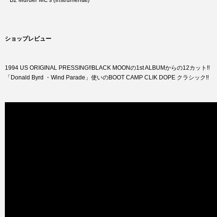
B2 Murder MC's (Instrumental)
ショップレビュー
1994 US ORIGINAL PRESSING!!BLACK MOONの1st ALBUMからの12カット!!
「Donald Byrd ・Wind Parade」使いのBOOT CAMP CLIK DOPE クラシック!!