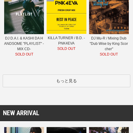
KILLA TURNER / B.D. -
DJ D.A.I. & KASHI DA H
DJ Mu-R / Mixing Dub
PNK4EVA
ANDSOME "PLAYLIST" -
"Dub Wise by King Scor
SOLD OUT
MIX CD-
cher"
SOLD OUT
SOLD OUT
もっと見る
NEW ARRIVAL