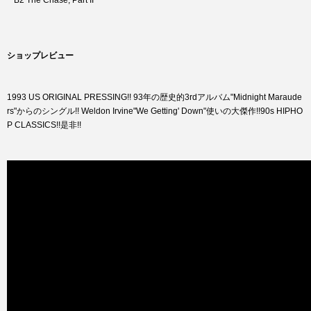
B2 The Chase, Part II
ショップレビュー
1993 US ORIGINAL PRESSING!! 93年の歴史的3rdアルバム"Midnight Maraude
rs"からのシングル!! Weldon Irvine"We Getting' Down"使いの大傑作!!90s HIPHO
P CLASSICS!!是非!!