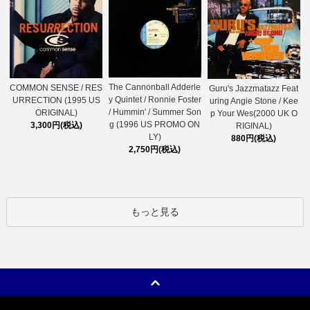
The Cannonball Adderle
COMMON SENSE / RES
Guru's Jazzmatazz Feat
y Quintet / Ronnie Foster
URRECTION (1995 US
uring Angie Stone / Kee
/ Hummin' / Summer Son
ORIGINAL)
p Your Wes(2000 UK O
g (1996 US PROMO ON
3,300円(税込)
RIGINAL)
LY)
880円(税込)
2,750円(税込)
もっと見る